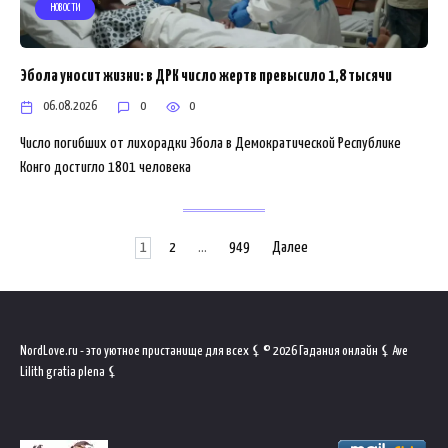
НОВОСТИ
Эбола уносит жизни: в ДРК число жертв превысило 1,8 тысячи
06.08.2026
0
0
Число погибших от лихорадки Эбола в Демократической Республике
Конго достигло 1801 человека
Пагинация
1
2
…
949
Далее
записей
NordLove.ru - это уютное пристанище для всех ⚸ © 2026 Гадания онлайн ⚸ Ave
Lilith gratia plena ⚸