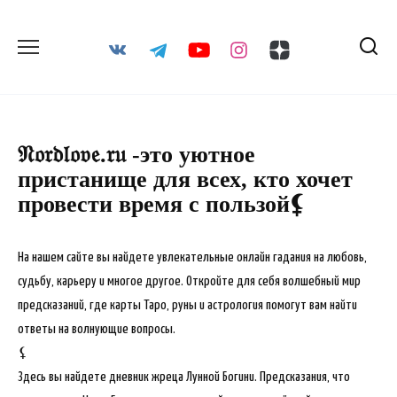
Перейти
к
содержанию
𝔑𝔬𝔯𝔡𝔩𝔬𝔳𝔢.𝔯𝔲 -это уютное
пристанище для всех, кто хочет
провести время с пользой⚸
На нашем сайте вы найдете увлекательные онлайн гадания на любовь,
судьбу, карьеру и многое другое. Откройте для себя волшебный мир
предсказаний, где карты Таро, руны и астрология помогут вам найти
ответы на волнующие вопросы.
⚸
Здесь вы найдете дневник жреца Лунной Богини. Предсказания, что