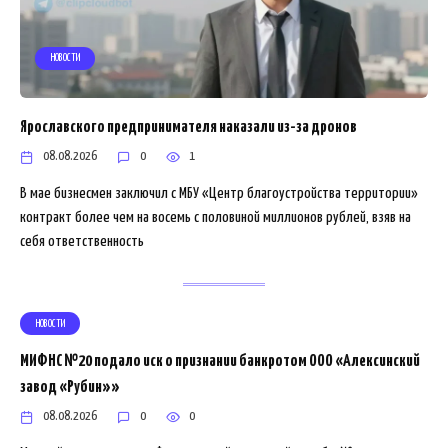
НОВОСТИ
Ярославского предпринимателя наказали из-за дронов
08.08.2026
0
1
В мае бизнесмен заключил с МБУ «Центр благоустройства территории»
контракт более чем на восемь с половиной миллионов рублей, взяв на
себя ответственность
НОВОСТИ
МИФНС №20 подало иск о признании банкротом ООО «Алексинский
завод «Рубин»»
08.08.2026
0
0