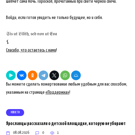
шепчет сама Ночь. Гороскоп, прочитанный при свете чёрной свечи.
Войди, если готов увидеть не только будущее, но и себя.
𝔖𝔦𝔰 𝔲𝔱 𝔏𝔦𝔩𝔦𝔱𝔥, 𝔰𝔢𝔡 𝔫𝔬𝔫 𝔲𝔱 𝔈𝔳𝔞
⚸
Спасибо, что остаетесь с нами
!
Вы можете сделать пожертвование любым удобным для вас способом,
указанным на странице
«Поддержка»
!
НОВОСТИ
Ярославцы рассказали о детской площадке, которую не убирают
08.08.2026
0
1