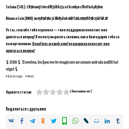
Solana (SOL): CR9AnuvjCvivsdRFjdKb35coCGrmbyosfDnYixAyHykm
Binance Coin (BNB)
0x05B9d96c5C8b85d0A06Df2610909fd9D25bF6D2D
Ух ты, спасибо тебе огромное — твоя поддержка помогает мне
двигаться вперед! Я не могу выразить словами, как я благодарен тебе за
пожертвование.
Donations are welcome! поддержка помогает мне
двигаться вперед!
⚸𝔏𝔦𝔩𝔦𝔱 ⚸ 𝔇𝔬𝔪𝔦𝔫𝔞, 𝔦𝔫𝔠𝔥𝔬𝔞 𝔪𝔢 𝔦𝔫 𝔪𝔞𝔤𝔦𝔠𝔞𝔪 𝔞𝔯𝔠𝔞𝔫𝔞𝔪 𝔰𝔲𝔟 𝔞𝔩𝔞 𝔭𝔞𝔩𝔩𝔦𝔦 𝔱𝔲𝔦
𝔫𝔦𝔤𝔯𝔦 ⚸
horoscope
блог
( Пока оценок нет )
Оцените статью
Поделиться с друзьями