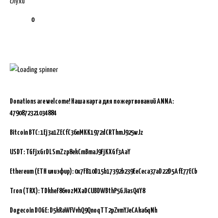
слухи
0
Donations are welcome!
Наша карта для пожертвований ANNA:
4790872321034884
Bitcoin BTC:
1Ej3a1ZECfC36nMKK1972dCRThmJ925wJz
USDT: TGFjxGrDLSmZzp8ekCmBmaJ9FjKXGf3AaY
Ethereum (ETH или эфир): 0x7FB10D15b17392b239EeCeca37aD22D5AfE77ECb
Tron (TRX): TDkheF86vozMXaDCUBDWBthP5GJiasQ4Y8
Dogecoin DOGE: D5kRaWFVvhQ9QnoqTT2pZvmYJeCAka6qNh