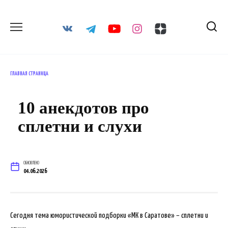
Перейти
к
содержанию
ГЛАВНАЯ СТРАНИЦА
10 анекдотов про
сплетни и слухи
ОБНОВЛЕНО
04.06.2026
Сегодня тема юмористической подборки «МК в Саратове» – сплетни и