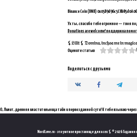
Binance Coin (BNB)
0x05B9d96c5C8b85d0A06
Ух ты, спасибо тебе огромное — твоя по
Donations are welcome! поддержка помог
⚸𝔏𝔦𝔩𝔦𝔱 ⚸ 𝔇𝔬𝔪𝔦𝔫𝔞, 𝔦𝔫𝔠𝔥𝔬𝔞 𝔪𝔢 𝔦𝔫 𝔪𝔞𝔤𝔦𝔠𝔞𝔪 
(
Оцените статью
Поделиться с друзьями
О, Лилит, древняя властительница тайн и первозданной сути! К тебе взываю через мистический порт
NordLove.ru - это уютное пристанище для всех ⚸ © 2026 Гадания он