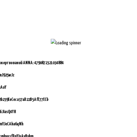
ожертвований ANNA:
4790872321034884
mJ925wJz
3AaY
92b239EeCeca37aD22D5AfE77ECb
GJiasQ4Y8
vmYJeCAka6qNh
GrmbyosfDnYixAyHykm