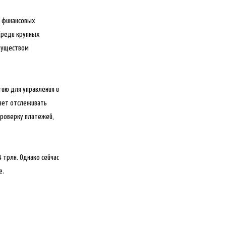
% финансовых
 Среди крупных
муществом
гию для управления и
гает отслеживать
проверку платежей,
 трлн. Однако сейчас
e.