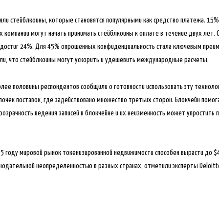
няли стейблкоины, которые становятся популярными как средство платежа. 15
х компании могут начать принимать стейблкоины к оплате в течение двух лет.
ь достиг 24%. Для 45% опрошенных конфиденциальность стала ключевым преи
али, что стейблкоины могут ускорить и удешевить международные расчеты.
более половины респондентов сообщили о готовности использовать эту техноло
очек поставок, где задействовано множество третьих сторон. Блокчейн помо
розрачность ведения записей в блокчейне и их неизменность может упростить 
035 году мировой рынок токенизированной недвижимости способен вырасти до $4
онодательной неопределенностью в разных странах, отметили эксперты Deloitt