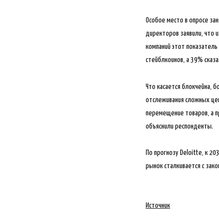
Особое место в опросе за
директоров заявили, что и
компаний этот показател
стейблкоинов, а 39% сказ
Что касается блокчейна, 
отслеживания сложных цеп
перемещение товаров, а п
объяснили респонденты.
По прогнозу Deloitte, к 2
рынок сталкивается с зак
Источник