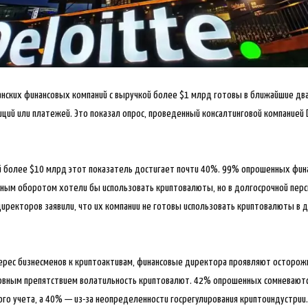
нских финансовых компаний с выручкой более $1 млрд готовы в ближайшие два
ций или платежей. Это показал опрос, проведенный консалтинговой компанией D
 более $10 млрд этот показатель достигает почти 40%. 99% опрошенных фи
ным оборотом хотели бы использовать криптовалюты, но в долгосрочной перс
ректоров заявили, что их компании не готовы использовать криптовалюты в 
ерес бизнесменов к криптоактивам, финансовые директора проявляют осторож
овным препятствием волатильность криптовалют. 42% опрошенных сомневаютс
ого учета, а 40% — из-за неопределенности госрегулирования криптоиндустрии.