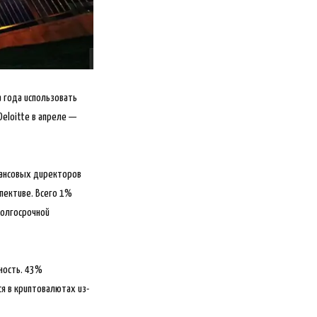
 года использовать
eloitte в апреле —
нансовых директоров
пективе. Всего 1%
долгосрочной
ность. 43%
я в криптовалютах из-