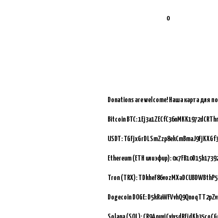
0
Donations are welcome!
Наша карта для п
Bitcoin BTC:
1Ej3a1ZECfC36nMKK1972dCRTh
USDT: TGFjxGrDLSmZzp8ekCmBmaJ9FjKXGf
Ethereum (ETH или эфир): 0x7FB10D15b173
Tron (TRX): TDkheF86vozMXaDCUBDWBthP5
Dogecoin DOGE: D5kRaWFVvhQ9QnoqTT2pZ
Solana (SOL): CR9AnuvjCvivsdRFjdKb35coC