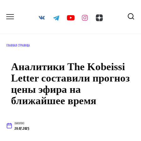
Перейти
к
содержанию
ГЛАВНАЯ СТРАНИЦА
Аналитики The Kobeissi
Letter составили прогноз
цены эфира на
ближайшее время
ОБНОВЛЕНО
20.07.2025