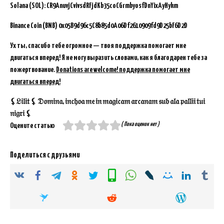
Solana (SOL): CR9AnuvjCvivsdRFjdKb35coCGrmbyosfDnYixAyHykm
Binance Coin (BNB)
0x05B9d96c5C8b85d0A06Df2610909fd9D25bF6D2D
Ух ты, спасибо тебе огромное — твоя поддержка помогает мне
двигаться вперед! Я не могу выразить словами, как я благодарен тебе за
пожертвование.
Donations are welcome! поддержка помогает мне
двигаться вперед!
⚸𝔏𝔦𝔩𝔦𝔱 ⚸ 𝔇𝔬𝔪𝔦𝔫𝔞, 𝔦𝔫𝔠𝔥𝔬𝔞 𝔪𝔢 𝔦𝔫 𝔪𝔞𝔤𝔦𝔠𝔞𝔪 𝔞𝔯𝔠𝔞𝔫𝔞𝔪 𝔰𝔲𝔟 𝔞𝔩𝔞 𝔭𝔞𝔩𝔩𝔦𝔦 𝔱𝔲𝔦
𝔫𝔦𝔤𝔯𝔦 ⚸
( Пока оценок нет )
Оцените статью
Поделиться с друзьями