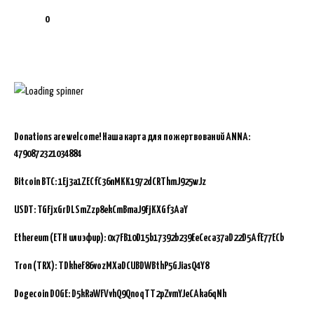
0
Donations are welcome!
Наша карта для пожертвований ANNA:
4790872321034884
Bitcoin BTC:
1Ej3a1ZECfC36nMKK1972dCRThmJ925wJz
USDT: TGFjxGrDLSmZzp8ekCmBmaJ9FjKXGf3AaY
Ethereum (ETH или эфир): 0x7FB10D15b17392b239EeCeca37aD22D5AfE77ECb
Tron (TRX): TDkheF86vozMXaDCUBDWBthP5GJiasQ4Y8
Dogecoin DOGE: D5kRaWFVvhQ9QnoqTT2pZvmYJeCAka6qNh