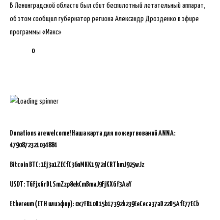
В Ленинградской области был сбит беспилотный летательный аппарат,
об этом сообщил губернатор региона Александр Дрозденко в эфире
программы «Макс»
0
Donations are welcome!
Наша карта для пожертвований ANNA:
4790872321034884
Bitcoin BTC:
1Ej3a1ZECfC36nMKK1972dCRThmJ925wJz
USDT: TGFjxGrDLSmZzp8ekCmBmaJ9FjKXGf3AaY
Ethereum (ETH или эфир): 0x7FB10D15b17392b239EeCeca37aD22D5AfE77ECb