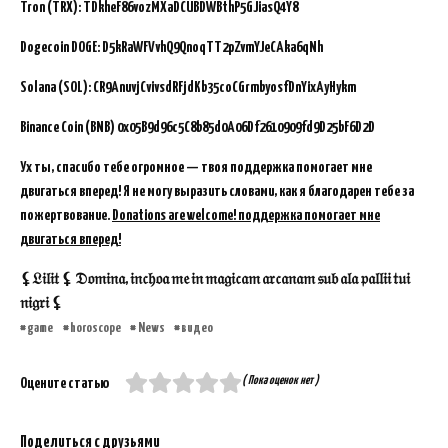
Tron (TRX): TDkheF86vozMXaDCUBDWBthP5GJiasQ4Y8
Dogecoin DOGE: D5kRaWFVvhQ9QnoqTT2pZvmYJeCAka6qNh
Solana (SOL): CR9AnuvjCvivsdRFjdKb35coCGrmbyosfDnYixAyHykm
Binance Coin (BNB)
0x05B9d96c5C8b85d0A06Df2610909fd9D25bF6D2D
Ух ты, спасибо тебе огромное — твоя поддержка помогает мне
двигаться вперед! Я не могу выразить словами, как я благодарен тебе за
пожертвование.
Donations are welcome! поддержка помогает мне
двигаться вперед!
⚸𝔏𝔦𝔩𝔦𝔱 ⚸ 𝔇𝔬𝔪𝔦𝔫𝔞, 𝔦𝔫𝔠𝔥𝔬𝔞 𝔪𝔢 𝔦𝔫 𝔪𝔞𝔤𝔦𝔠𝔞𝔪 𝔞𝔯𝔠𝔞𝔫𝔞𝔪 𝔰𝔲𝔟 𝔞𝔩𝔞 𝔭𝔞𝔩𝔩𝔦𝔦 𝔱𝔲𝔦
𝔫𝔦𝔤𝔯𝔦 ⚸
game
horoscope
News
видео
( Пока оценок нет )
Оцените статью
Поделиться с друзьями