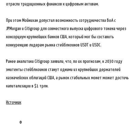
отрасли традиционных финансов к цифровым активам.
При этом Мойнихан допустил возможность сотрудничества ВоА с
JPMorgan и Citigroup для совместного выпуска цифрового токена через
консорциум крупнейших банков США, который мог бы составить
конкуренцию лидерам рынка стейблкоинов USDT и USDC.
Ранее аналитики Citigroup заявили, что, по их прогнозам, к 2030 году
эмитенты стейблкоинов станут одними из крупнейших держателей
казначейских облигаций США, а рынок стабильных монет может достичь
капитализации в $1 трлн.
Источник
0