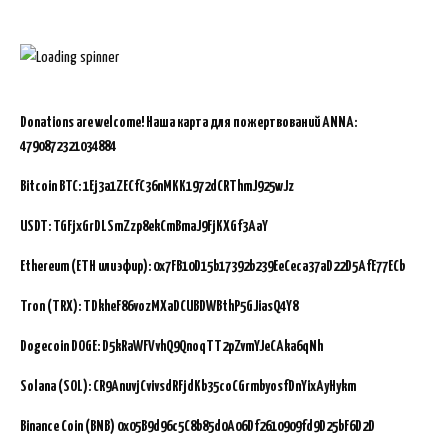
Donations are welcome!
Наша карта для пожертвований ANNA:
4790872321034884
Bitcoin BTC:
1Ej3a1ZECfC36nMKK1972dCRThmJ925wJz
USDT: TGFjxGrDLSmZzp8ekCmBmaJ9FjKXGf3AaY
Ethereum (ETH или эфир): 0x7FB10D15b17392b239EeCeca37aD22D5AfE77ECb
Tron (TRX): TDkheF86vozMXaDCUBDWBthP5GJiasQ4Y8
Dogecoin DOGE: D5kRaWFVvhQ9QnoqTT2pZvmYJeCAka6qNh
Solana (SOL): CR9AnuvjCvivsdRFjdKb35coCGrmbyosfDnYixAyHykm
Binance Coin (BNB)
0x05B9d96c5C8b85d0A06Df2610909fd9D25bF6D2D