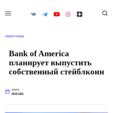
Перейти
к
содержанию
ГЛАВНАЯ СТРАНИЦА
Bank of America
планирует выпустить
собственный стейблкоин
ОБНОВЛЕНО
18.07.2025