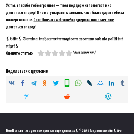
Ух ты, спасибо тебе огромное — твоя поддержка помогает мне
двигаться вперед! Я не могу выразить словами, как я благодарен тебе за
пожертвование.
Donations are welcome! поддержка помогает мне
двигаться вперед!
⚸𝔏𝔦𝔩𝔦𝔱 ⚸ 𝔇𝔬𝔪𝔦𝔫𝔞, 𝔦𝔫𝔠𝔥𝔬𝔞 𝔪𝔢 𝔦𝔫 𝔪𝔞𝔤𝔦𝔠𝔞𝔪 𝔞𝔯𝔠𝔞𝔫𝔞𝔪 𝔰𝔲𝔟 𝔞𝔩𝔞 𝔭𝔞𝔩𝔩𝔦𝔦 𝔱𝔲𝔦
𝔫𝔦𝔤𝔯𝔦 ⚸
( Пока оценок нет )
Оцените статью
Поделиться с друзьями
NordLove.ru - это уютное пристанище для всех ⚸ © 2026 Гадания онлайн ⚸ Ave