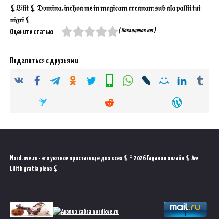
⚸𝔏𝔦𝔩𝔦𝔱 ⚸ 𝔇𝔬𝔪𝔦𝔫𝔞, 𝔦𝔫𝔠𝔥𝔬𝔞 𝔪𝔢 𝔦𝔫 𝔪𝔞𝔤𝔦𝔠𝔞𝔪 𝔞𝔯𝔠𝔞𝔫𝔞𝔪 𝔰𝔲𝔟 𝔞𝔩𝔞 𝔭𝔞𝔩𝔩𝔦𝔦 𝔱𝔲𝔦
𝔫𝔦𝔤𝔯𝔦 ⚸
( Пока оценок нет )
Оцените статью
Поделиться с друзьями
NordLove.ru - это уютное пристанище для всех ⚸ © 2026 Гадания онлайн ⚸ Ave
Lilith gratia plena ⚸