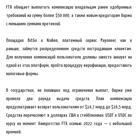
FTX обещает выплатить
компенсации владельцам ранее одобренных
требований на сумму более $50 000, а также новым кредиторам биржи
с меньшими суммами претензий.
Площадки BitGo и Kraken, платежный сервис Payoneer, как и
раньше, займутся распределением средств пострадавшим клиентам.
Для получения компенсаций пользователи должны завести аккаунт на
одной из этих платформ, пройти процедуру верификации, предоставить
налоговые формы.
В государствах, не попавших под ограничения выплат, биржа уже
провела два раунда выдачи средств. План компенсации
предусматривает возврат пользователям от $14,7 млрд до $16,5 млрд.
Средства перечисляют в долларах США и стейблкоинах USDT и USDC по
курсу на момент банкротства FTX осенью 2022 года — с небольшой
премией.