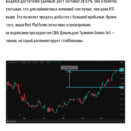
выдался достаточно удачным: рост составил 28,67%. Оно и понятно,
учитывая, что для майнинговых компаний тем лучше, чем цена BTC
выше. Это позволит продать добытое с большей прибылью. Кроме
того, акции Riot Platforms позитивно отреагировали
на подписание президентом США Дональдом Трампом Genius Act —
закона, который регламентирует стейблкоины.