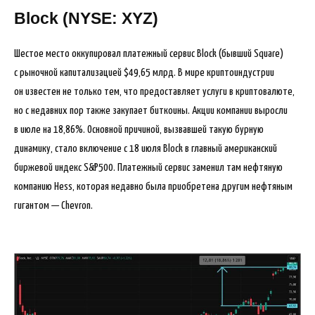
Block (NYSE: XYZ)
Шестое место оккупировал платежный сервис Block (бывший Square)
с рыночной капитализацией $49,65 млрд. В мире криптоиндустрии
он известен не только тем, что предоставляет услуги в криптовалюте,
но с недавних пор также закупает биткоины. Акции компании выросли
в июле на 18,86%. Основной причиной, вызвавшей такую бурную
динамику, стало включение с 18 июля Block в главный американский
биржевой индекс S&P500. Платежный сервис заменил там нефтяную
компанию Hess, которая недавно была приобретена другим нефтяным
гигантом — Chevron.