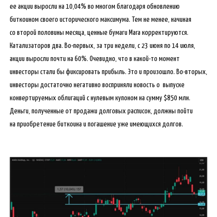
ее акции выросли на 10,04% во многом благодаря обновлению
биткоином своего исторического максимума. Тем не менее, начиная
со второй половины месяца, ценные бумаги Mara корректируются.
Катализаторов два. Во-первых, за три недели, с 23 июня по 14 июля,
акции выросли почти на 60%. Очевидно, что в какой-то момент
инвесторы стали бы фиксировать прибыль. Это и произошло. Во-вторых,
инвесторы достаточно негативно восприняли новость о выпуске
конвертируемых облигаций с нулевым купоном на сумму $850 млн.
Деньги, полученные от продажи долговых расписок, должны пойти
на приобретение биткоина и погашение уже имеющихся долгов.