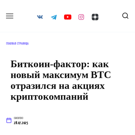
Перейти
к
содержанию
ГЛАВНАЯ СТРАНИЦА
Биткоин-фактор: как
новый максимум BTC
отразился на акциях
криптокомпаний
ОБНОВЛЕНО
28.07.2025