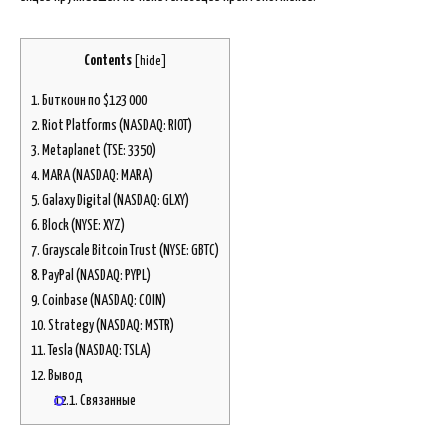
Contents
[
hide
]
1.
Биткоин по $123 000
2.
Riot Platforms (NASDAQ: RIOT)
3.
Metaplanet (TSE: 3350)
4.
MARA (NASDAQ: MARA)
5.
Galaxy Digital (NASDAQ: GLXY)
6.
Block (NYSE: XYZ)
7.
Grayscale Bitcoin Trust (NYSE: GBTC)
8.
PayPal (NASDAQ: PYPL)
9.
Coinbase (NASDAQ: COIN)
10.
Strategy (NASDAQ: MSTR)
11.
Tesla (NASDAQ: TSLA)
12.
Вывод
12.1.
Связанные