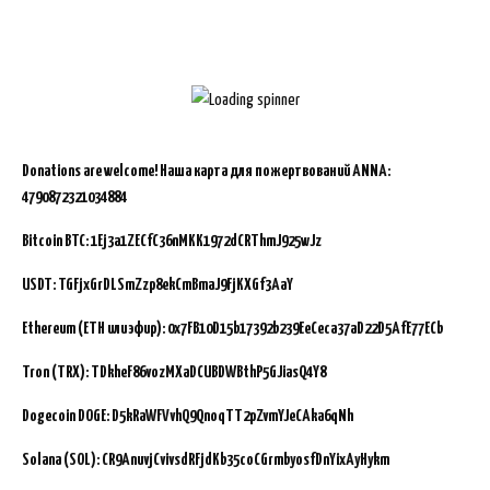
Donations are welcome!
Наша карта для пожертвований ANNA:
4790872321034884
Bitcoin BTC:
1Ej3a1ZECfC36nMKK1972dCRThmJ925wJz
USDT: TGFjxGrDLSmZzp8ekCmBmaJ9FjKXGf3AaY
Ethereum (ETH или эфир): 0x7FB10D15b17392b239EeCeca37aD22D5AfE77ECb
Tron (TRX): TDkheF86vozMXaDCUBDWBthP5GJiasQ4Y8
Dogecoin DOGE: D5kRaWFVvhQ9QnoqTT2pZvmYJeCAka6qNh
Solana (SOL): CR9AnuvjCvivsdRFjdKb35coCGrmbyosfDnYixAyHykm