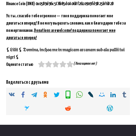
Binance Coin (BNB)
0x05B9d96c5C8b85d0A06Df2610909fd9D25bF6D2D
Ух ты, спасибо тебе огромное — твоя поддержка помогает мне
двигаться вперед! Я не могу выразить словами, как я благодарен тебе за
пожертвование.
Donations are welcome! поддержка помогает мне
двигаться вперед!
⚸𝔏𝔦𝔩𝔦𝔱 ⚸ 𝔇𝔬𝔪𝔦𝔫𝔞, 𝔦𝔫𝔠𝔥𝔬𝔞 𝔪𝔢 𝔦𝔫 𝔪𝔞𝔤𝔦𝔠𝔞𝔪 𝔞𝔯𝔠𝔞𝔫𝔞𝔪 𝔰𝔲𝔟 𝔞𝔩𝔞 𝔭𝔞𝔩𝔩𝔦𝔦 𝔱𝔲𝔦
𝔫𝔦𝔤𝔯𝔦 ⚸
( Пока оценок нет )
Оцените статью
Поделиться с друзьями