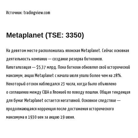
Источник: tradingview.com
Metaplanet (TSE: 3350)
На девятом месте расположилась японская Metaplanet. Сейчас основная
деятельность компании — создание резерва биткоинов.
Капитализация — $5,37 млрд. Пока биткоин обновлял свой исторический
максимум, акции Metaplanet с начала июля упали более чем на 28%.
Некоторый отскок наблюдался 23 числа, когда было объявлено
о соглашении между США и Японией по поводу пошлин. Общая тенденция
для бумаг Metaplanet остается негативной. Основное следствие —
продолжающаяся коррекция после достижения исторического
максимума в 1930 иен за акцию 19 июня.