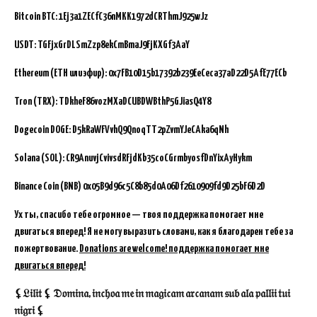
Bitcoin BTC:
1Ej3a1ZECfC36nMKK1972dCRThmJ925wJz
USDT: TGFjxGrDLSmZzp8ekCmBmaJ9FjKXGf3AaY
Ethereum (ETH или эфир): 0x7FB10D15b17392b239EeCeca37aD22D5AfE77ECb
Tron (TRX): TDkheF86vozMXaDCUBDWBthP5GJiasQ4Y8
Dogecoin DOGE: D5kRaWFVvhQ9QnoqTT2pZvmYJeCAka6qNh
Solana (SOL): CR9AnuvjCvivsdRFjdKb35coCGrmbyosfDnYixAyHykm
Binance Coin (BNB)
0x05B9d96c5C8b85d0A06Df2610909fd9D25bF6D2D
Ух ты, спасибо тебе огромное — твоя поддержка помогает мне
двигаться вперед! Я не могу выразить словами, как я благодарен тебе за
пожертвование.
Donations are welcome! поддержка помогает мне
двигаться вперед!
⚸𝔏𝔦𝔩𝔦𝔱 ⚸ 𝔇𝔬𝔪𝔦𝔫𝔞, 𝔦𝔫𝔠𝔥𝔬𝔞 𝔪𝔢 𝔦𝔫 𝔪𝔞𝔤𝔦𝔠𝔞𝔪 𝔞𝔯𝔠𝔞𝔫𝔞𝔪 𝔰𝔲𝔟 𝔞𝔩𝔞 𝔭𝔞𝔩𝔩𝔦𝔦 𝔱𝔲𝔦
𝔫𝔦𝔤𝔯𝔦 ⚸