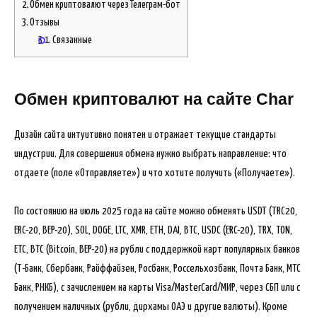
2.
Обмен криптовалют через Телеграм-бот
3.
Отзывы
3.1.
Связанные
Обмен криптовалют на сайте Char
Дизайн сайта интуитивно понятен и отражает текущие стандарты
индустрии. Для совершения обмена нужно выбрать направление: что
отдаете (поле «Отправляете») и что хотите получить («Получаете»).
По состоянию на июль 2025 года на сайте можно обменять USDT (TRC20,
ERC-20, BEP-20), SOL, DOGE, LTC, XMR, ETH, DAI, BTC, USDC (ERC-20), TRX, TON,
ETC, BTC (Bitcoin, BEP-20) на рубли с поддержкой карт популярных банков
(Т-Банк, Сбербанк, Райффайзен, Росбанк, Россельхозбанк, Почта Банк, МТС
Банк, РНКБ), с зачислением на карты Visa/MasterCard/МИР, через СБП или с
получением наличных (рубли, дирхамы ОАЭ и другие валюты). Кроме