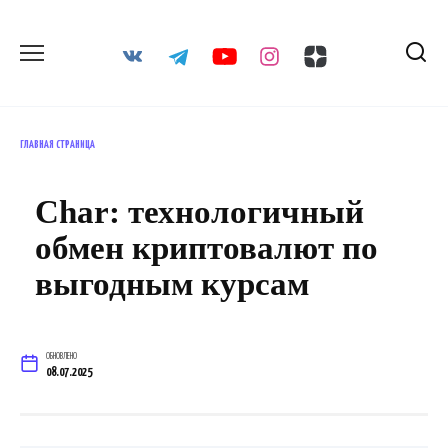
Перейти
к
содержанию
ГЛАВНАЯ СТРАНИЦА
Char: технологичный
обмен криптовалют по
выгодным курсам
ОБНОВЛЕНО
08.07.2025