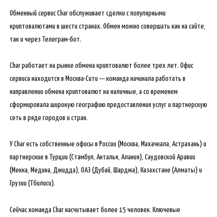
Обменный сервис Char обслуживает сделки с популярными
криптовалютами в шести странах. Обмен можно совершать как на сайте,
так и через Телеграм-бот.
Char работает на рынке обмена криптовалют более трех лет. Офис
сервиса находится в Москва-Сити — команда начинала
работать в
направлении обмена криптовалют на наличные, а со временем
сформировала широкую географию предоставления услуг и партнерскую
сеть в ряде городов и стран.
У Char есть собственные офисы в России (Москва, Махачкала, Астрахань) и
партнерские в Турции (Стамбул, Анталья, Алания), Саудовской Аравии
(Мекка, Медина, Джидда), ОАЭ (Дубай, Шарджа), Казахстане (Алматы) и
Грузии (Тбилиси).
Сейчас команда Char насчитывает более 15 человек. Ключевые