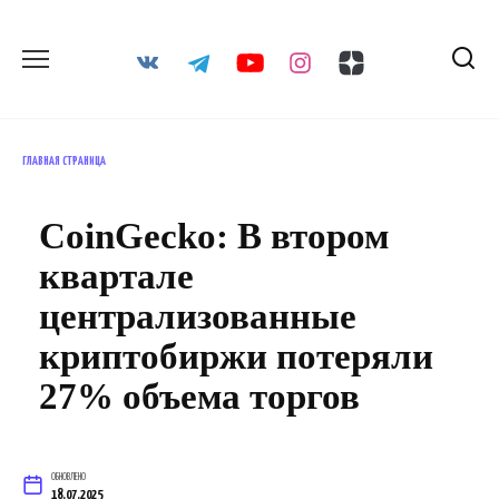
Перейти
к
содержанию
ГЛАВНАЯ СТРАНИЦА
CoinGecko: В втором
квартале
централизованные
криптобиржи потеряли
27% объема торгов
ОБНОВЛЕНО
18.07.2025