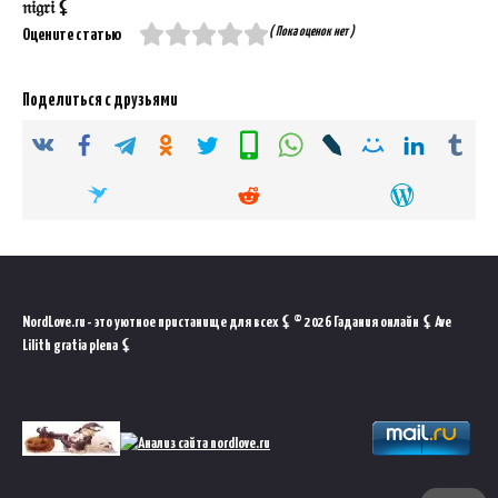
𝔫𝔦𝔤𝔯𝔦 ⚸
( Пока оценок нет )
Оцените статью
Поделиться с друзьями
NordLove.ru - это уютное пристанище для всех ⚸ © 2026 Гадания онлайн ⚸ Ave
Lilith gratia plena ⚸