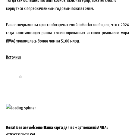
тогда как большинство альткоинов, включая эфир, пока не смогли
вернуться к первоначальным годовым показателям.
Ранее специалисты криптообозревателя CoinGecko сообщили, что с 2024
года капитализация рынка токенизированных активов реального мира
(RWA) увеличилась более чем на $100 млрд.
Источник
0
Donations are welcome!
Наша карта для пожертвований ANNA:
4790872321034884