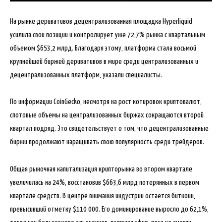
На рынке деривативов децентрализованная площадка Hyperliquid
усилила свои позиции и контролирует уже 72,7% рынка с квартальным
объемом $653,2 млрд. Благодаря этому, платформа стала восьмой
крупнейшей биржей деривативов в мире среди централизованных и
децентрализованных платформ, указали специалисты.
По информации CoinGecko, несмотря на рост котировок криптовалют,
спотовые объемы на централизованных биржах сокращаются второй
квартал подряд. Это свидетельствует о том, что децентрализованные
биржи продолжают наращивать свою популярность среди трейдеров.
Общая рыночная капитализация крипторынка во втором квартале
увеличилась на 24%, восстановив $663,6 млрд потерянных в первом
квартале средств. В центре внимания индустрии остается биткоин,
превысивший отметку $110 000. Его доминирование выросло до 62,1%,