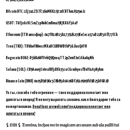
Bitcoin BTC:
1Ej3a1ZECfC36nMKK1972dCRThmJ925wJz
USDT: TGFjxGrDLSmZzp8ekCmBmaJ9FjKXGf3AaY
Ethereum (ETH или эфир): 0x7FB10D15b17392b239EeCeca37aD22D5AfE77ECb
Tron (TRX): TDkheF86vozMXaDCUBDWBthP5GJiasQ4Y8
Dogecoin DOGE: D5kRaWFVvhQ9QnoqTT2pZvmYJeCAka6qNh
Solana (SOL): CR9AnuvjCvivsdRFjdKb35coCGrmbyosfDnYixAyHykm
Binance Coin (BNB)
0x05B9d96c5C8b85d0A06Df2610909fd9D25bF6D2D
Ух ты, спасибо тебе огромное — твоя поддержка помогает мне
двигаться вперед! Я не могу выразить словами, как я благодарен тебе за
пожертвование.
Donations are welcome! поддержка помогает мне
двигаться вперед!
⚸𝔏𝔦𝔩𝔦𝔱 ⚸ 𝔇𝔬𝔪𝔦𝔫𝔞, 𝔦𝔫𝔠𝔥𝔬𝔞 𝔪𝔢 𝔦𝔫 𝔪𝔞𝔤𝔦𝔠𝔞𝔪 𝔞𝔯𝔠𝔞𝔫𝔞𝔪 𝔰𝔲𝔟 𝔞𝔩𝔞 𝔭𝔞𝔩𝔩𝔦𝔦 𝔱𝔲𝔦