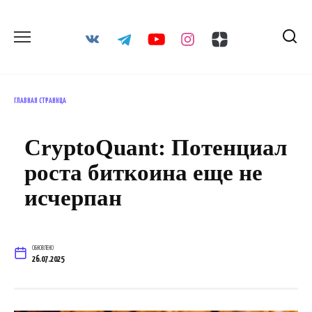
Перейти
к
содержанию
ГЛАВНАЯ СТРАНИЦА
CryptoQuant: Потенциал
роста биткоина еще не
исчерпан
ОБНОВЛЕНО
26.07.2025