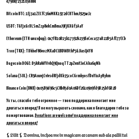
4790872321034884
Bitcoin BTC:
1Ej3a1ZECfC36nMKK1972dCRThmJ925wJz
USDT: TGFjxGrDLSmZzp8ekCmBmaJ9FjKXGf3AaY
Ethereum (ETH или эфир): 0x7FB10D15b17392b239EeCeca37aD22D5AfE77ECb
Tron (TRX): TDkheF86vozMXaDCUBDWBthP5GJiasQ4Y8
Dogecoin DOGE: D5kRaWFVvhQ9QnoqTT2pZvmYJeCAka6qNh
Solana (SOL): CR9AnuvjCvivsdRFjdKb35coCGrmbyosfDnYixAyHykm
Binance Coin (BNB)
0x05B9d96c5C8b85d0A06Df2610909fd9D25bF6D2D
Ух ты, спасибо тебе огромное — твоя поддержка помогает мне
двигаться вперед! Я не могу выразить словами, как я благодарен тебе за
пожертвование.
Donations are welcome! поддержка помогает мне
двигаться вперед!
⚸𝔏𝔦𝔩𝔦𝔱 ⚸ 𝔇𝔬𝔪𝔦𝔫𝔞, 𝔦𝔫𝔠𝔥𝔬𝔞 𝔪𝔢 𝔦𝔫 𝔪𝔞𝔤𝔦𝔠𝔞𝔪 𝔞𝔯𝔠𝔞𝔫𝔞𝔪 𝔰𝔲𝔟 𝔞𝔩𝔞 𝔭𝔞𝔩𝔩𝔦𝔦 𝔱𝔲𝔦