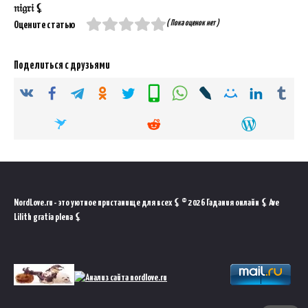
𝔫𝔦𝔤𝔯𝔦 ⚸
( Пока оценок нет )
Оцените статью
Поделиться с друзьями
NordLove.ru - это уютное пристанище для всех ⚸ © 2026 Гадания онлайн ⚸ Ave
Lilith gratia plena ⚸