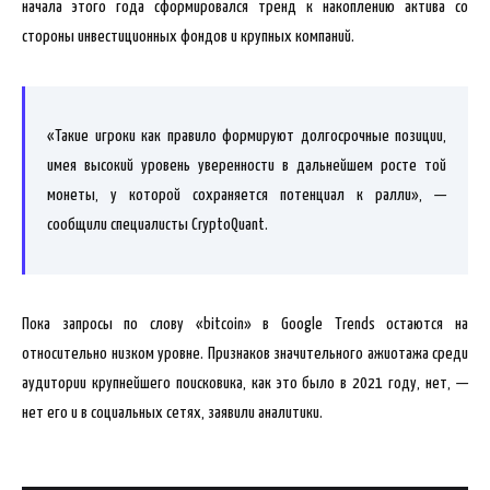
начала этого года сформировался тренд к накоплению актива со
стороны инвестиционных фондов и крупных компаний.
«Такие игроки как правило формируют долгосрочные позиции,
имея высокий уровень уверенности в дальнейшем росте той
монеты, у которой сохраняется потенциал к ралли», —
сообщили специалисты CryptoQuant.
Пока запросы по слову «bitcoin» в Google Trends остаются на
относительно низком уровне. Признаков значительного ажиотажа среди
аудитории крупнейшего поисковика, как это было в 2021 году, нет, —
нет его и в социальных сетях, заявили аналитики.