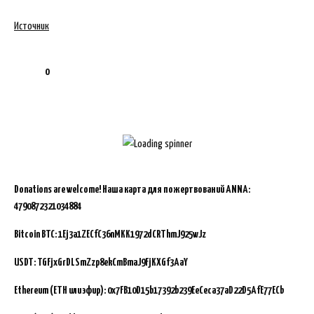
Источник
0
Donations are welcome!
Наша карта для пожертвований ANNA:
4790872321034884
Bitcoin BTC:
1Ej3a1ZECfC36nMKK1972dCRThmJ925wJz
USDT: TGFjxGrDLSmZzp8ekCmBmaJ9FjKXGf3AaY
Ethereum (ETH или эфир): 0x7FB10D15b17392b239EeCeca37aD22D5AfE77ECb