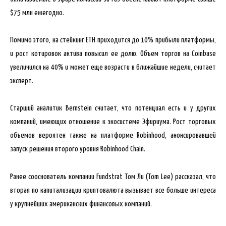
$75 млн ежегодно.
Помимо этого, на стейкинг ETH приходится до 10% прибыли платформы,
и рост котировок актива повысил ее долю. Объем торгов на Coinbase
увеличился на 40% и может еще возрасти в ближайшие недели, считает
эксперт.
Старший аналитик Bernstein считает, что потенциал есть и у других
компаний, имеющих отношение к экосистеме Эфириума. Рост торговых
объемов вероятен также на платформе Robinhood, анонсировавшей
запуск решения второго уровня Robinhood Chain.
Ранее сооснователь компании Fundstrat Том Ли (Tom Lee) рассказал, что
вторая по капитализации криптовалюта вызывает все больше интереса
у крупнейших американских финансовых компаний.