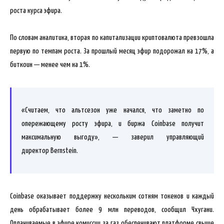
роста курса эфира.
По словам аналитика, вторая по капитализации
криптовалюта превзошла
первую по темпам роста. За прошлый месяц эфир подорожал на 17%, а
биткоин — менее чем на 1%.
«Считаем, что альтсезон уже начался, что заметно по
опережающему росту эфира, и биржа Coinbase получит
максимальную выгоду», — заверил управляющий
директор Bernstein.
Coinbase оказывает поддержку нескольким сотням токенов и каждый
день обрабатывает более 9 млн переводов, сообщил Чхугани.
Оплачиваемые в эфире комиссии за газ обеспечивают платформе свыше