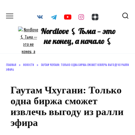
Перейти
к
содержанию
Nordlove ⚸ Тьма — это
не конец, а начало ⚸
ГЛАВНАЯ
»
НОВОСТИ
»
ГАУТАМ ЧХУГАНИ: ТОЛЬКО ОДНА БИРЖА СМОЖЕТ ИЗВЛЕЧЬ ВЫГОДУ ИЗ РАЛЛИ
ЭФИРА
Гаутам Чхугани: Только
одна биржа сможет
извлечь выгоду из ралли
эфира