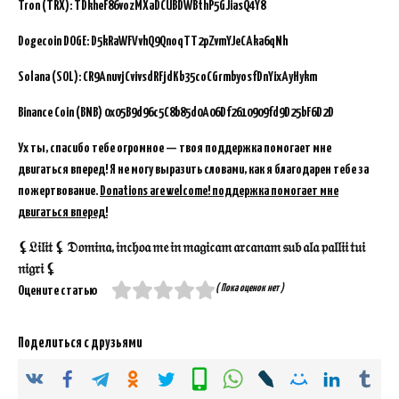
Tron (TRX): TDkheF86vozMXaDCUBDWBthP5GJiasQ4Y8
Dogecoin DOGE: D5kRaWFVvhQ9QnoqTT2pZvmYJeCAka6qNh
Solana (SOL): CR9AnuvjCvivsdRFjdKb35coCGrmbyosfDnYixAyHykm
Binance Coin (BNB)
0x05B9d96c5C8b85d0A06Df2610909fd9D25bF6D2D
Ух ты, спасибо тебе огромное — твоя поддержка помогает мне
двигаться вперед! Я не могу выразить словами, как я благодарен тебе за
пожертвование.
Donations are welcome! поддержка помогает мне
двигаться вперед!
⚸𝔏𝔦𝔩𝔦𝔱 ⚸ 𝔇𝔬𝔪𝔦𝔫𝔞, 𝔦𝔫𝔠𝔥𝔬𝔞 𝔪𝔢 𝔦𝔫 𝔪𝔞𝔤𝔦𝔠𝔞𝔪 𝔞𝔯𝔠𝔞𝔫𝔞𝔪 𝔰𝔲𝔟 𝔞𝔩𝔞 𝔭𝔞𝔩𝔩𝔦𝔦 𝔱𝔲𝔦
𝔫𝔦𝔤𝔯𝔦 ⚸
( Пока оценок нет )
Оцените статью
Поделиться с друзьями