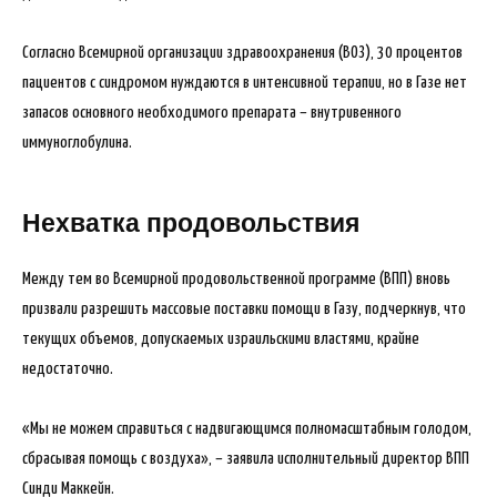
Согласно Всемирной организации здравоохранения (ВОЗ), 30 процентов
пациентов с синдромом нуждаются в интенсивной терапии, но в Газе нет
запасов основного необходимого препарата – внутривенного
иммуноглобулина.
Нехватка продовольствия
Между тем во Всемирной продовольственной программе (ВПП) вновь
призвали разрешить массовые поставки помощи в Газу, подчеркнув, что
текущих объемов, допускаемых израильскими властями, крайне
недостаточно.
«Мы не можем справиться с надвигающимся полномасштабным голодом,
сбрасывая помощь с воздуха», – заявила исполнительный директор ВПП
Синди Маккейн.