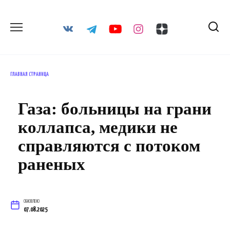
Перейти
к
содержанию
ГЛАВНАЯ СТРАНИЦА
Газа: больницы на грани
коллапса, медики не
справляются с потоком
раненых
ОБНОВЛЕНО
07.08.2025