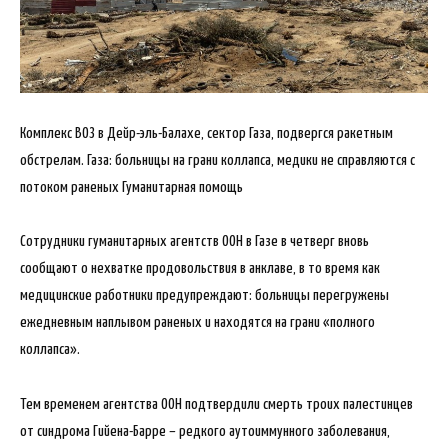
Комплекс ВОЗ в Дейр-эль-Балахе, сектор Газа, подвергся ракетным
обстрелам. Газа: больницы на грани коллапса, медики не справляются с
потоком раненых Гуманитарная помощь
Сотрудники гуманитарных агентств ООН в Газе в четверг вновь
сообщают о нехватке продовольствия в анклаве, в то время как
медицинские работники предупреждают: больницы перегружены
ежедневным наплывом раненых и находятся на грани «полного
коллапса».
Тем временем агентства ООН подтвердили смерть троих палестинцев
от синдрома Гийена-Барре – редкого аутоиммунного заболевания,