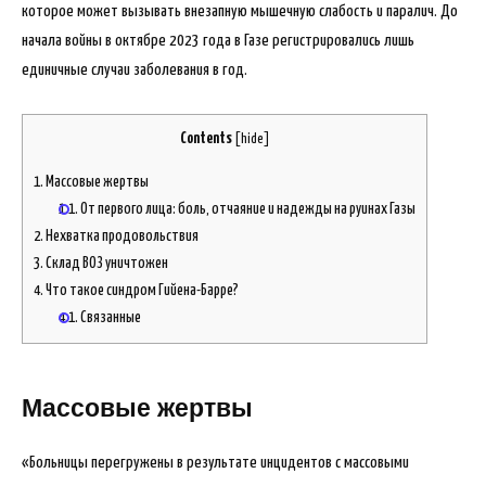
которое может вызывать внезапную мышечную слабость и паралич. До
начала войны в октябре 2023 года в Газе регистрировались лишь
единичные случаи заболевания в год.
Contents
[
hide
]
1.
Массовые жертвы
1.1.
От первого лица: боль, отчаяние и надежды на руинах Газы
2.
Нехватка продовольствия
3.
Склад ВОЗ уничтожен
4.
Что такое синдром Гийена-Барре?
4.1.
Связанные
Массовые жертвы
«Больницы перегружены в результате инцидентов с массовыми