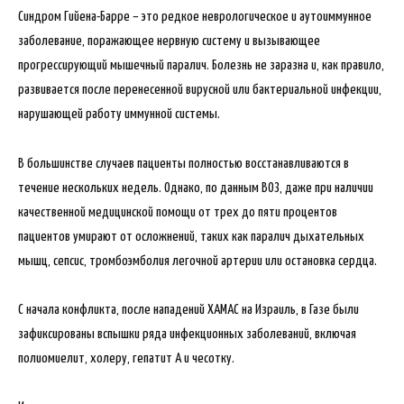
Синдром Гийена-Барре – это редкое неврологическое и аутоиммунное
заболевание, поражающее нервную систему и вызывающее
прогрессирующий мышечный паралич. Болезнь не заразна и, как правило,
развивается после перенесенной вирусной или бактериальной инфекции,
нарушающей работу иммунной системы.
В большинстве случаев пациенты полностью восстанавливаются в
течение нескольких недель. Однако, по данным ВОЗ, даже при наличии
качественной медицинской помощи от трех до пяти процентов
пациентов умирают от осложнений, таких как паралич дыхательных
мышц, сепсис, тромбоэмболия легочной артерии или остановка сердца.
С начала конфликта, после нападений ХАМАС на Израиль, в Газе были
зафиксированы вспышки ряда инфекционных заболеваний, включая
полиомиелит, холеру, гепатит А и чесотку.