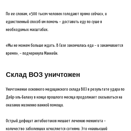
По ее словам, «500 тысяч человек голодают прямо сейчас», и
единственный способ им помочь – доставить еду по суше в
необходимых масштабах.
«Мы не можем больше ждать. В Газе закончилась еда – и заканчивается
время», – подчеркнула Маккейн.
Склад ВОЗ уничтожен
Уничтожение основного медицинского склада ВОЗ в результате удара по
Дейр-эль-Балаху в конце прошлого месяца продолжает сказываться на
оказании жизненно важной помощи.
Острый дефицит антибиотиков мешает лечению менингита –
количество заболевших исчисляется сотнями. Это «наивысший