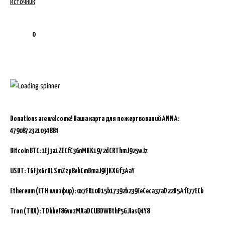
Источник
0
Donations are welcome!
Наша карта для пожертвований ANNA:
4790872321034884
Bitcoin BTC:
1Ej3a1ZECfC36nMKK1972dCRThmJ925wJz
USDT: TGFjxGrDLSmZzp8ekCmBmaJ9FjKXGf3AaY
Ethereum (ETH или эфир): 0x7FB10D15b17392b239EeCeca37aD22D5AfE77ECb
Tron (TRX): TDkheF86vozMXaDCUBDWBthP5GJiasQ4Y8