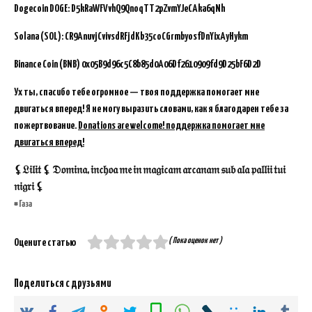
Dogecoin DOGE: D5kRaWFVvhQ9QnoqTT2pZvmYJeCAka6qNh
Solana (SOL): CR9AnuvjCvivsdRFjdKb35coCGrmbyosfDnYixAyHykm
Binance Coin (BNB)
0x05B9d96c5C8b85d0A06Df2610909fd9D25bF6D2D
Ух ты, спасибо тебе огромное — твоя поддержка помогает мне
двигаться вперед! Я не могу выразить словами, как я благодарен тебе за
пожертвование.
Donations are welcome! поддержка помогает мне
двигаться вперед!
⚸𝔏𝔦𝔩𝔦𝔱 ⚸ 𝔇𝔬𝔪𝔦𝔫𝔞, 𝔦𝔫𝔠𝔥𝔬𝔞 𝔪𝔢 𝔦𝔫 𝔪𝔞𝔤𝔦𝔠𝔞𝔪 𝔞𝔯𝔠𝔞𝔫𝔞𝔪 𝔰𝔲𝔟 𝔞𝔩𝔞 𝔭𝔞𝔩𝔩𝔦𝔦 𝔱𝔲𝔦
𝔫𝔦𝔤𝔯𝔦 ⚸
Газа
( Пока оценок нет )
Оцените статью
Поделиться с друзьями