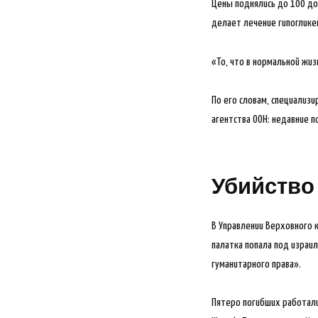
Цены поднялись до 100 дол
делает лечение гипоглике
«То, что в нормальной жиз
По его словам, специализ
агентства ООН: недавние 
Убийство
В Управлении Верховного к
палатка попала под израи
гуманитарного права».
Пятеро погибших работали