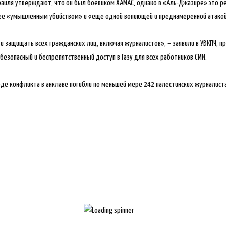
аиля утверждают, что он был боевиком ХАМАС, однако в «Аль-Джазире» это 
ее «умышленным убийством» и «еще одной вопиющей и преднамеренной атакой 
 защищать всех гражданских лиц, включая журналистов», – заявили в УВКПЧ, п
безопасный и беспрепятственный доступ в Газу для всех работников СМИ.
ходе конфликта в анклаве погибли по меньшей мере 242 палестинских журналист