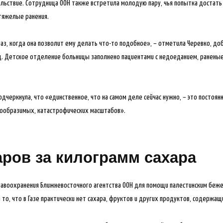
ьствие. Сотрудница ООН также встретила молодую пару, чья попытка достать 
тяжелые ранения.
аз, когда она позволит ему делать что-то подобное», – отметила Черевко, до
д. Детское отделение больницы заполнено пациентами с недоеданием, ранены
дчеркнула, что «единственное, что на самом деле сейчас нужно, – это постоян
евообразимых, катастрофических масштабов».
аров за килограмм сахара
авоохранения Ближневосточного агентства ООН для помощи палестинским беже
 то, что в Газе практически нет сахара, фруктов и других продуктов, содержащ