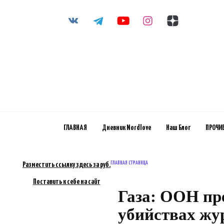
Перейти
к
содержанию
ГЛАВНАЯ
Дневник Nordlove
Наш Блог
ПРОЧИ
ГЛАВНАЯ СТРАНИЦА
Разместить ссылку здесь за
руб.
Поставить к себе на сайт
Газа: ООН пр
убийствах жу