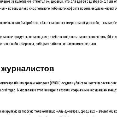
ларов за килограмм, отметил он, добавив, что для детей с диабетом 1 типа о
мии – потенциально смертельного побочного эффекта приема инсулина –практ
ни не вызвало бы проблем, в Газе становится смертельной угрозой», – сказал Се
ированные продукты питания для детей с истощением также закончились. Об эт
поставки либо исчерпаны, либо разграблены отчаявшимися людьми.
 журналистов
омиссара ООН по правам человека (УВКПЧ) осудили убийство шести палестинских 
льский удар. В Управлении этот инцидент назвали «серьезным нарушением меж
 на крупную катарскую телекомпанию «Аль-Джазира», среди них – 28-летний к