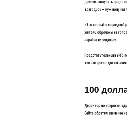
должны получать продовол
трагедией – муж получил 
«Это первый и последний р
жители обречены на голо
«крайне истощены».
Представительница УКГВ по
так как кризис достиг «н
100 долл
Директор по вопросам здр
Сейта обратил внимание на