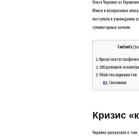
Ольга Черевко из Управлен
Юнисе в воскресенье опис
поступили в учреждение и
гуманитарных колонн.
Contents
[
hi
1.
Кризис «катастрофичес
2.
100 долларов за килогр
3.
Убийство журналистов
3.1.
Связанные
Кризис «
Черевко рассказала о том,