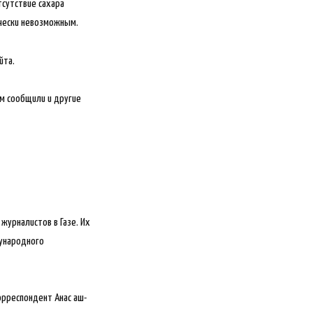
тсутствие сахара
ически невозможным.
йта.
ом сообщили и другие
журналистов в Газе. Их
дународного
орреспондент Анас аш-