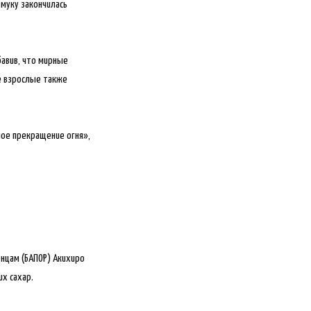
муку закончилась
бавив, что мирные
е взрослые также
ное прекращение огня»,
нцам (БАПОР) Акихиро
их сахар.