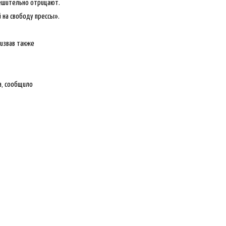
решительно отрицают.
на свободу прессы».
ризвав также
а, сообщило