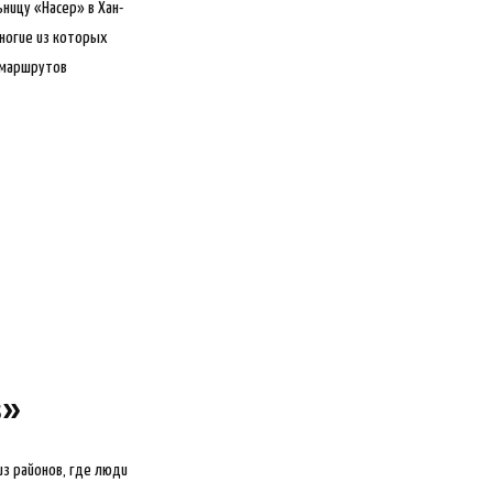
ьницу «Насер» в Хан-
многие из которых
 маршрутов
в»
из районов, где люди