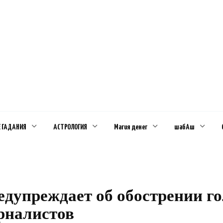
Е ГАДАНИЯ
АСТРОЛОГИЯ
Магия денег
шабАш
едупреждает об обострении го
рналистов