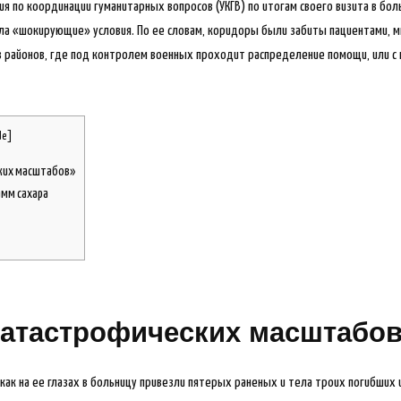
ия по координации гуманитарных вопросов (УКГВ) по итогам своего визита в бол
ала «шокирующие» условия. По ее словам, коридоры были забиты пациентами, 
з районов, где под контролем военных проходит распределение помощи, или с
de
]
ких масштабов»
амм сахара
катастрофических масштабо
 как на ее глазах в больницу привезли пятерых раненых и тела троих погибших 