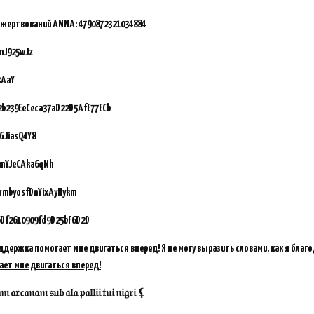
ожертвований ANNA:
4790872321034884
mJ925wJz
3AaY
92b239EeCeca37aD22D5AfE77ECb
GJiasQ4Y8
vmYJeCAka6qNh
GrmbyosfDnYixAyHykm
Df2610909fd9D25bF6D2D
ддержка помогает мне двигаться вперед! Я не могу выразить словами, как я благ
ает мне двигаться вперед!
𝔞𝔯𝔠𝔞𝔫𝔞𝔪 𝔰𝔲𝔟 𝔞𝔩𝔞 𝔭𝔞𝔩𝔩𝔦𝔦 𝔱𝔲𝔦 𝔫𝔦𝔤𝔯𝔦 ⚸