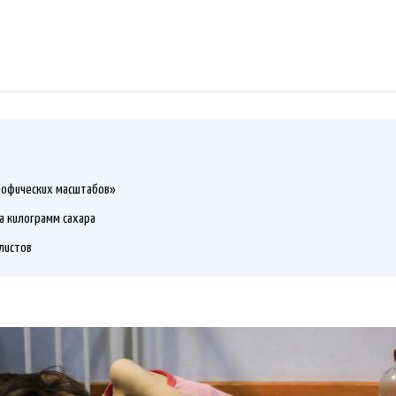
рофических масштабов»
а килограмм сахара
листов