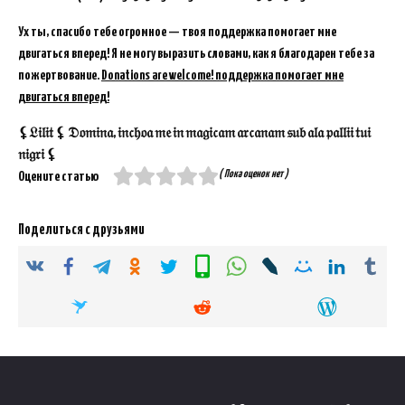
Ух ты, спасибо тебе огромное — твоя поддержка помогает мне
двигаться вперед! Я не могу выразить словами, как я благодарен тебе за
пожертвование.
Donations are welcome! поддержка помогает мне
двигаться вперед!
⚸𝔏𝔦𝔩𝔦𝔱 ⚸ 𝔇𝔬𝔪𝔦𝔫𝔞, 𝔦𝔫𝔠𝔥𝔬𝔞 𝔪𝔢 𝔦𝔫 𝔪𝔞𝔤𝔦𝔠𝔞𝔪 𝔞𝔯𝔠𝔞𝔫𝔞𝔪 𝔰𝔲𝔟 𝔞𝔩𝔞 𝔭𝔞𝔩𝔩𝔦𝔦 𝔱𝔲𝔦
𝔫𝔦𝔤𝔯𝔦 ⚸
( Пока оценок нет )
Оцените статью
Поделиться с друзьями