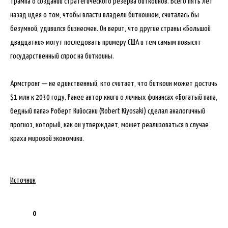
Трампа о создании стратегического резерва биткоинов. Всего пять лет
назад идея о том, чтобы власти владели биткоином, считалась бы
безумной, удивился бизнесмен. Он верит, что другие страны «Большой
двадцатки» могут последовать примеру США и тем самым повысят
государственный спрос на биткоины.
Армстронг — не единственный, кто считает, что биткоин может достичь
$1 млн к 2030 году. Ранее автор книги о личных финансах «Богатый папа,
бедный папа» Роберт Кийосаки (Robert Kiyosaki) сделал аналогичный
прогноз, который, как он утверждает, может реализоваться в случае
краха мировой экономики.
Источник
0