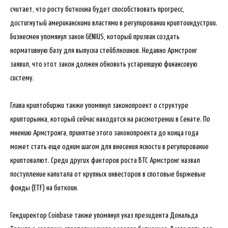
считает, что росту биткоина будет способствовать прогресс,
достигнутый американскими властями в регулировании криптоиндустрии.
Бизнесмен упомянул закон GENIUS, который призван создать
нормативную базу для выпуска стейблкоинов. Недавно Армстронг
заявил, что этот закон должен обновить устаревшую финансовую
систему.
Глава криптобиржи также упомянул законопроект о структуре
крипторынка, который сейчас находится на рассмотрении в Сенате. По
мнению Армстронга, принятие этого законопроекта до конца года
может стать еще одним шагом для внесения ясности в регулирование
криптовалют. Среди других факторов роста BTC Армстронг назвал
поступление капитала от крупных инвесторов в спотовые биржевые
фонды (ETF) на биткоин.
Гендиректор Coinbase также упомянул указ президента Дональда