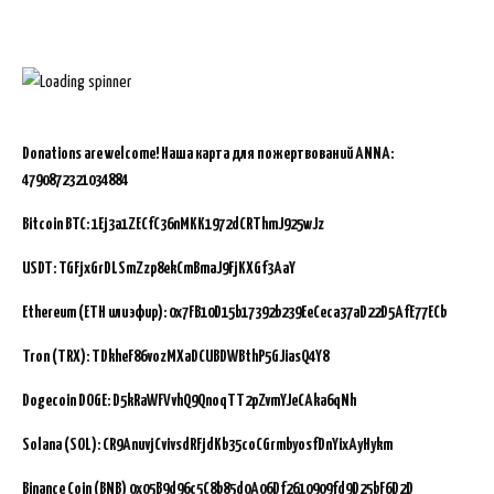
Donations are welcome!
Наша карта для пожертвований ANNA:
4790872321034884
Bitcoin BTC:
1Ej3a1ZECfC36nMKK1972dCRThmJ925wJz
USDT: TGFjxGrDLSmZzp8ekCmBmaJ9FjKXGf3AaY
Ethereum (ETH или эфир): 0x7FB10D15b17392b239EeCeca37aD22D5AfE77ECb
Tron (TRX): TDkheF86vozMXaDCUBDWBthP5GJiasQ4Y8
Dogecoin DOGE: D5kRaWFVvhQ9QnoqTT2pZvmYJeCAka6qNh
Solana (SOL): CR9AnuvjCvivsdRFjdKb35coCGrmbyosfDnYixAyHykm
Binance Coin (BNB)
0x05B9d96c5C8b85d0A06Df2610909fd9D25bF6D2D