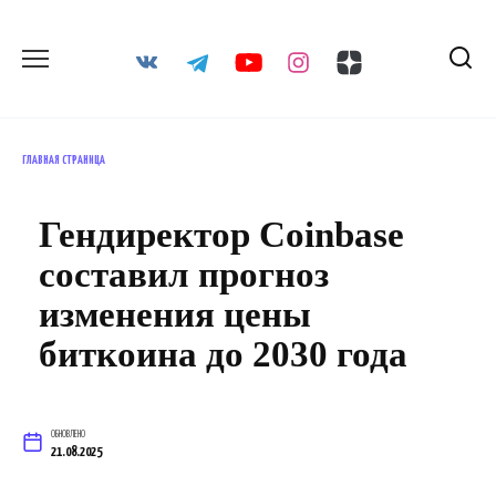
Перейти
к
содержанию
ГЛАВНАЯ СТРАНИЦА
Гендиректор Coinbase
составил прогноз
изменения цены
биткоина до 2030 года
ОБНОВЛЕНО
21.08.2025