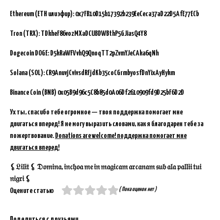
Ethereum (ETH или эфир): 0x7FB10D15b17392b239EeCeca37aD22D5AfE77ECb
Tron (TRX): TDkheF86vozMXaDCUBDWBthP5GJiasQ4Y8
Dogecoin DOGE: D5kRaWFVvhQ9QnoqTT2pZvmYJeCAka6qNh
Solana (SOL): CR9AnuvjCvivsdRFjdKb35coCGrmbyosfDnYixAyHykm
Binance Coin (BNB)
0x05B9d96c5C8b85d0A06Df2610909fd9D25bF6D2D
Ух ты, спасибо тебе огромное — твоя поддержка помогает мне
двигаться вперед! Я не могу выразить словами, как я благодарен тебе за
пожертвование.
Donations are welcome! поддержка помогает мне
двигаться вперед!
⚸𝔏𝔦𝔩𝔦𝔱 ⚸ 𝔇𝔬𝔪𝔦𝔫𝔞, 𝔦𝔫𝔠𝔥𝔬𝔞 𝔪𝔢 𝔦𝔫 𝔪𝔞𝔤𝔦𝔠𝔞𝔪 𝔞𝔯𝔠𝔞𝔫𝔞𝔪 𝔰𝔲𝔟 𝔞𝔩𝔞 𝔭𝔞𝔩𝔩𝔦𝔦 𝔱𝔲𝔦
𝔫𝔦𝔤𝔯𝔦 ⚸
( Пока оценок нет )
Оцените статью
Поделиться с друзьями