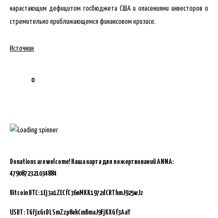
нарастающим дефицитом госбюджета США и опасениями инвесторов о
стремительно приближающемся финансовом кризисе.
Источник
0
Donations are welcome!
Наша карта для пожертвований ANNA:
4790872321034884
Bitcoin BTC:
1Ej3a1ZECfC36nMKK1972dCRThmJ925wJz
USDT: TGFjxGrDLSmZzp8ekCmBmaJ9FjKXGf3AaY