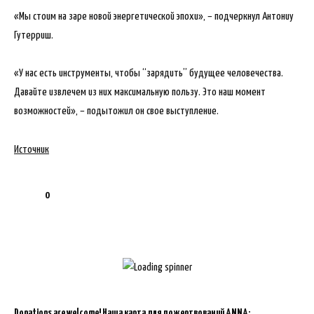
«Мы стоим на заре новой энергетической эпохи», – подчеркнул Антониу
Гутерриш.
«У нас есть инструменты, чтобы “зарядить” будущее человечества.
Давайте извлечем из них максимальную пользу. Это наш момент
возможностей», – подытожил он свое выступление.
Источник
0
Donations are welcome!
Наша карта для пожертвований ANNA: