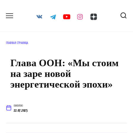
Перейти
к
содержанию
ГЛАВНАЯ СТРАНИЦА
Глава ООН: «Мы стоим
на заре новой
энергетической эпохи»
ОБНОВЛЕНО
22.07.2025