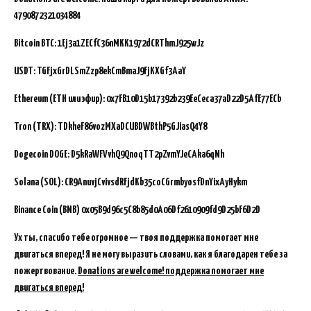
4790872321034884
Bitcoin BTC:
1Ej3a1ZECfC36nMKK1972dCRThmJ925wJz
USDT: TGFjxGrDLSmZzp8ekCmBmaJ9FjKXGf3AaY
Ethereum (ETH или эфир): 0x7FB10D15b17392b239EeCeca37aD22D5AfE77ECb
Tron (TRX): TDkheF86vozMXaDCUBDWBthP5GJiasQ4Y8
Dogecoin DOGE: D5kRaWFVvhQ9QnoqTT2pZvmYJeCAka6qNh
Solana (SOL): CR9AnuvjCvivsdRFjdKb35coCGrmbyosfDnYixAyHykm
Binance Coin (BNB)
0x05B9d96c5C8b85d0A06Df2610909fd9D25bF6D2D
Ух ты, спасибо тебе огромное — твоя поддержка помогает мне
двигаться вперед! Я не могу выразить словами, как я благодарен тебе за
пожертвование.
Donations are welcome! поддержка помогает мне
двигаться вперед!