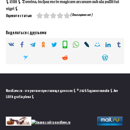
⚸𝔏𝔦𝔩𝔦𝔱 ⚸ 𝔇𝔬𝔪𝔦𝔫𝔞, 𝔦𝔫𝔠𝔥𝔬𝔞 𝔪𝔢 𝔦𝔫 𝔪𝔞𝔤𝔦𝔠𝔞𝔪 𝔞𝔯𝔠𝔞𝔫𝔞𝔪 𝔰𝔲𝔟 𝔞𝔩𝔞 𝔭𝔞𝔩𝔩𝔦𝔦 𝔱𝔲𝔦
𝔫𝔦𝔤𝔯𝔦 ⚸
( Пока оценок нет )
Оцените статью
Поделиться с друзьями
NordLove.ru - это уютное пристанище для всех ⚸ © 2026 Гадания онлайн ⚸ Ave
Lilith gratia plena ⚸