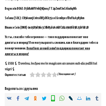
Dogecoin DOGE: D5kRaWFVvhQ9QnoqTT2pZvmYJeCAka6qNh
Solana (SOL): CR9AnuvjCvivsdRFjdKb35coCGrmbyosfDnYixAyHykm
Binance Coin (BNB)
0x05B9d96c5C8b85d0A06Df2610909fd9D25bF6D2D
Ух ты, спасибо тебе огромное — твоя поддержка помогает мне
двигаться вперед! Я не могу выразить словами, как я благодарен тебе за
пожертвование.
Donations are welcome! поддержка помогает мне
двигаться вперед!
⚸𝔏𝔦𝔩𝔦𝔱 ⚸ 𝔇𝔬𝔪𝔦𝔫𝔞, 𝔦𝔫𝔠𝔥𝔬𝔞 𝔪𝔢 𝔦𝔫 𝔪𝔞𝔤𝔦𝔠𝔞𝔪 𝔞𝔯𝔠𝔞𝔫𝔞𝔪 𝔰𝔲𝔟 𝔞𝔩𝔞 𝔭𝔞𝔩𝔩𝔦𝔦 𝔱𝔲𝔦
𝔫𝔦𝔤𝔯𝔦 ⚸
( Пока оценок нет )
Оцените статью
Поделиться с друзьями