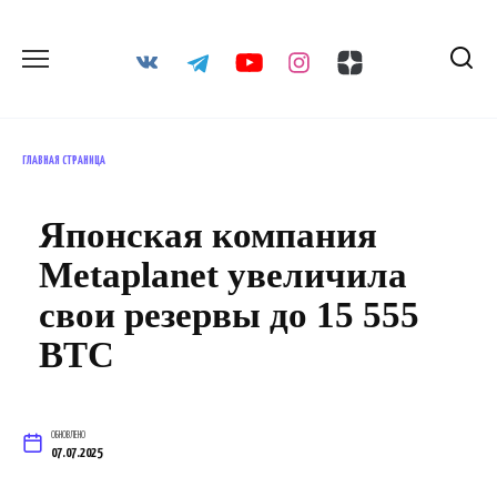
Перейти
к
содержанию
ГЛАВНАЯ СТРАНИЦА
Японская компания
Metaplanet увеличила
свои резервы до 15 555
BTC
ОБНОВЛЕНО
07.07.2025