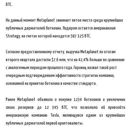
BTC.
На данный момент Metaplanet занимает пятое место среди крупнейших
публичных держателей биткоина. Лидером остается американская
Strategy, на счетах которой находится 597 325 BTC.
Согласно предоставленному отчету, выручка Metaplanet по итогам
второго квартала достигла $7,6 млн, что на 42,4% больше по сравнению
с аналогичным периодом прошлого года. Геровиц назвал такой рост
очередным подтверждением эффективности стратегии компании,
основанной на принятии биткоина в качестве стандарта.
Ранее Metaplanet объявила о покупке 1234 биткоинов и увеличении
своих резервов до 12 345 ВТС, что позволило ей превзойти
американскую компанию Tesla, являющуюся одним из крупнейших
публичных держателей первой криптовалюты.