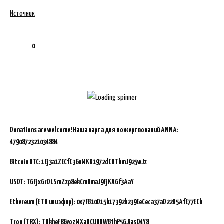
Источник
0
Donations are welcome!
Наша карта для пожертвований ANNA:
4790872321034884
Bitcoin BTC:
1Ej3a1ZECfC36nMKK1972dCRThmJ925wJz
USDT: TGFjxGrDLSmZzp8ekCmBmaJ9FjKXGf3AaY
Ethereum (ETH или эфир): 0x7FB10D15b17392b239EeCeca37aD22D5AfE77ECb
Tron (TRX): TDkheF86vozMXaDCUBDWBthP5GJiasQ4Y8