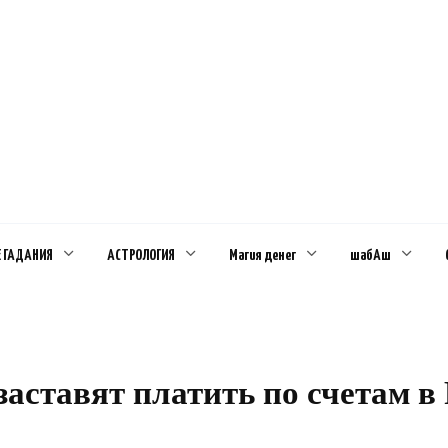
Е ГАДАНИЯ
АСТРОЛОГИЯ
Магия денег
шабАш
аставят платить по счетам в