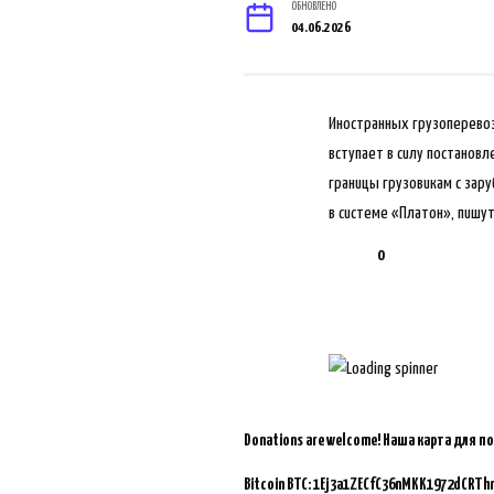
ОБНОВЛЕНО
04.06.2026
Иностранных грузоперевозч
вступает в силу постанов
границы грузовикам с зар
в системе «Платон», пишут
0
Donations are welcome!
Наша карта для п
Bitcoin BTC:
1Ej3a1ZECfC36nMKK1972dCRTh