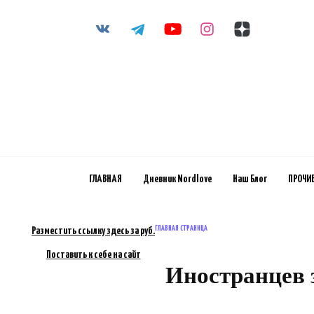
Перейти
к
содержанию
ГЛАВНАЯ
Дневник Nordlove
Наш Блог
ПРОЧИ
ГЛАВНАЯ СТРАНИЦА
Разместить ссылку здесь за
руб.
Поставить к себе на сайт
Иностранцев з