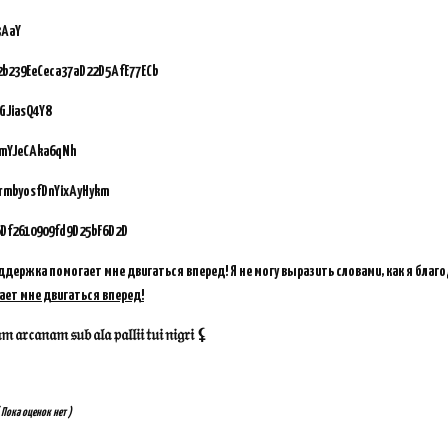
3AaY
92b239EeCeca37aD22D5AfE77ECb
GJiasQ4Y8
vmYJeCAka6qNh
GrmbyosfDnYixAyHykm
Df2610909fd9D25bF6D2D
ддержка помогает мне двигаться вперед! Я не могу выразить словами, как я благ
ает мне двигаться вперед!
𝔞𝔯𝔠𝔞𝔫𝔞𝔪 𝔰𝔲𝔟 𝔞𝔩𝔞 𝔭𝔞𝔩𝔩𝔦𝔦 𝔱𝔲𝔦 𝔫𝔦𝔤𝔯𝔦 ⚸
 Пока оценок нет )