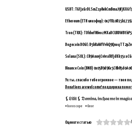
USDT: TGFjxGrDLSmZzp8ekCmBmaJ9FjKXGf
Ethereum (ETH или эфир): 0x7FB10D15b173
Tron (TRX): TDkheF86vozMXaDCUBDWBthP5
Dogecoin DOGE: D5kRaWFVvhQ9QnoqTT2pZ
Solana (SOL): CR9AnuvjCvivsdRFjdKb35coC
Binance Coin (BNB)
0x05B9d96c5C8b85d0A06
Ух ты, спасибо тебе огромное — твоя по
Donations are welcome! поддержка помог
⚸𝔏𝔦𝔩𝔦𝔱 ⚸ 𝔇𝔬𝔪𝔦𝔫𝔞, 𝔦𝔫𝔠𝔥𝔬𝔞 𝔪𝔢 𝔦𝔫 𝔪𝔞𝔤𝔦𝔠𝔞𝔪 
horoscope
блог
(
Оцените статью