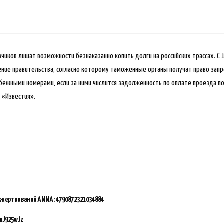
иков лишат возможности безнаказанно копить долги на российских трассах. С 
ление правительства, согласно которому таможенные органы получат право зап
убежными номерами, если за ними числится задолженность по оплате проезда п
 «Известия».
ожертвований ANNA:
4790872321034884
mJ925wJz