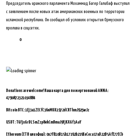
Председатель иранского парламента Мохаммад Багер Галибаф выступил
с заявлением после новых атак американских военных по территории
исламской республики. Он сообщил об условиях открытия Ормузского
пролива в соцсетях.
0
Donations are welcome!
Наша карта для пожертвований ANNA:
4790872321034884
Bitcoin BTC:
1Ej3a1ZECfC36nMKK1972dCRThmJ925wJz
USDT: TGFjxGrDLSmZzp8ekCmBmaJ9FjKXGf3AaY
Ethereum (ETH или эфир): 0x7FB10D15b17392b239EeCeca37aD22D5AfE77ECb