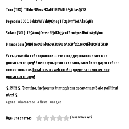
Tron (TRX): TDkheF86vozMXaDCUBDWBthP5GJiasQ4Y8
Dogecoin DOGE: D5kRaWFVvhQ9QnoqTT2pZvmYJeCAka6qNh
Solana (SOL): CR9AnuvjCvivsdRFjdKb35coCGrmbyosfDnYixAyHykm
Binance Coin (BNB)
0x05B9d96c5C8b85d0A06Df2610909fd9D25bF6D2D
Ух ты, спасибо тебе огромное — твоя поддержка помогает мне
двигаться вперед! Я не могу выразить словами, как я благодарен тебе за
пожертвование.
Donations are welcome! поддержка помогает мне
двигаться вперед!
⚸𝔏𝔦𝔩𝔦𝔱 ⚸ 𝔇𝔬𝔪𝔦𝔫𝔞, 𝔦𝔫𝔠𝔥𝔬𝔞 𝔪𝔢 𝔦𝔫 𝔪𝔞𝔤𝔦𝔠𝔞𝔪 𝔞𝔯𝔠𝔞𝔫𝔞𝔪 𝔰𝔲𝔟 𝔞𝔩𝔞 𝔭𝔞𝔩𝔩𝔦𝔦 𝔱𝔲𝔦
𝔫𝔦𝔤𝔯𝔦 ⚸
game
horoscope
News
видео
( Пока оценок нет )
Оцените статью