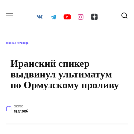
Перейти
к
содержанию
ГЛАВНАЯ СТРАНИЦА
Иранский спикер
выдвинул ультиматум
по Ормузскому проливу
ОБНОВЛЕНО
09.07.2026