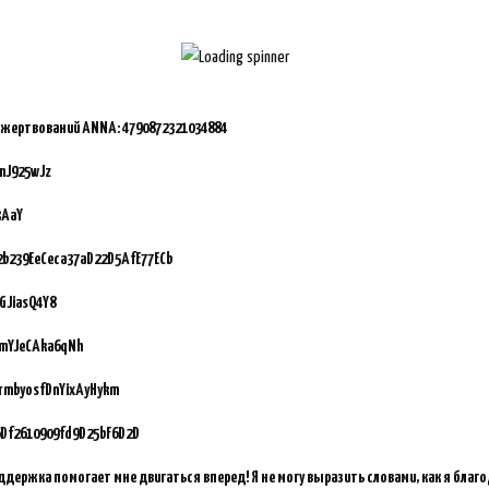
ожертвований ANNA:
4790872321034884
mJ925wJz
3AaY
92b239EeCeca37aD22D5AfE77ECb
GJiasQ4Y8
vmYJeCAka6qNh
GrmbyosfDnYixAyHykm
Df2610909fd9D25bF6D2D
ддержка помогает мне двигаться вперед! Я не могу выразить словами, как я благ