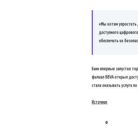
«Мы хотим упростить 
доступного цифрового
обеспечить их безопас
Банк впервые запустил то
филиал BBVA открыл досту
стала оказывать услуги по
Источник
0