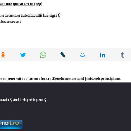
ает мне двигаться вперед!
𝔞𝔯𝔠𝔞𝔫𝔞𝔪 𝔰𝔲𝔟 𝔞𝔩𝔞 𝔭𝔞𝔩𝔩𝔦𝔦 𝔱𝔲𝔦 𝔫𝔦𝔤𝔯𝔦 ⚸
 Пока оценок нет )
ал nordlove.ru 𝔗𝔢𝔫𝔢𝔟𝔯𝔞𝔢 𝔫𝔬𝔫 𝔰𝔲𝔫𝔱 𝔣𝔦𝔫𝔦𝔰, 𝔰𝔢𝔡 𝔭𝔯𝔦𝔫𝔠𝔦𝔭𝔦𝔲𝔪.
лайн ⚸ Ave Lilith gratia plena ⚸