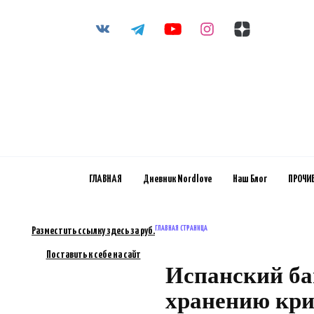
Перейти
к
содержанию
ГЛАВНАЯ
Дневник Nordlove
Наш Блог
ПРОЧИ
ГЛАВНАЯ СТРАНИЦА
Разместить ссылку здесь за
руб.
Поставить к себе на сайт
Испанский ба
хранению кри