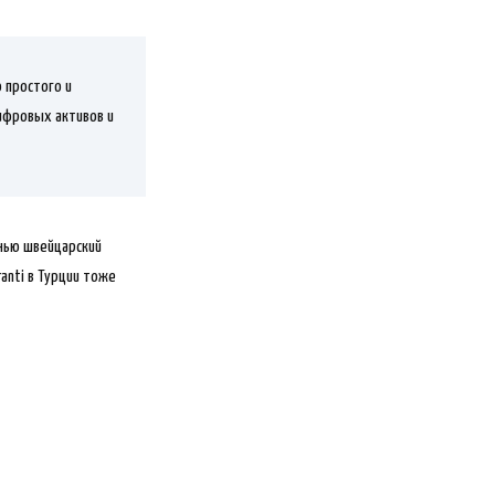
 простого и
ифровых активов и
енью швейцарский
anti в Турции тоже