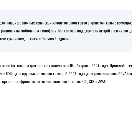
для наших розничных испанских клиентов инвестиции в криптоактивы с помощью
 решения на мобильном телефоне. Мы готовы поддержать людей в изучении ц
ное хранение», — сказал Гонсало Родригес.
рговлю биткоином для частных клиентов в Швейцарии в 2021 году. Прошлой ос
п к USDC для крупных компаний-юрлиц. В 2023 году дочерняя компания BBVA Gar
 торговле цифровыми активами, включив в список SOL, XRP и AVAX.