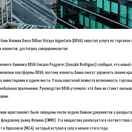
анк Испании Banco Bilbao Vizcaya Argentaria (BBVA) запустил услуги по торговле
х клиентов, достигших совершеннолетия.
чного банкинга BBVA Гонсало Родригес (Gonzalo Rodríguez) сообщил, что
новый 
ковские платформы BBVA, поэтому клиенты банка смогут управлять своими кр
и инвестициями в одном месте. У пользователей появится возможность торго
мобильное приложение. Руководство BBVA уточнило, что банк не станет оказы
ивам.
нению криптовалют были запущены после подачи банком документов о раскрыти
фондовому рынку Испании (CNMV). Эта инициатива реализуется в соответствии 
 в Евросоюзе (MiCA), который вступил в силу в начале этого года.