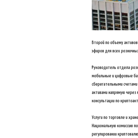
Второй по объему активов б
эфиров для всех розничны
Руководитель отдела розни
мобильные и цифровые бан
сберегательными счетами 
активами напрямую через 
консультации по криптоакт
Услуги по торговле и хра
Национальную комиссию по 
регулировании криптовалют