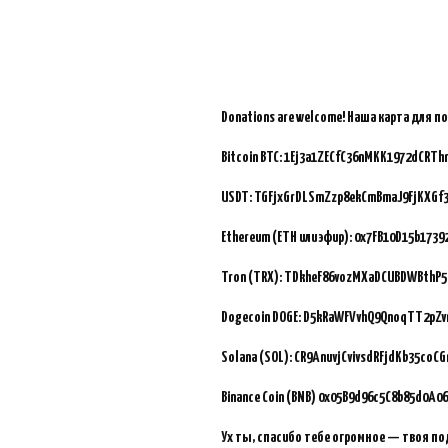
Donations are welcome!
Наша карта для п
Bitcoin BTC:
1Ej3a1ZECfC36nMKK1972dCRTh
USDT: TGFjxGrDLSmZzp8ekCmBmaJ9FjKXGf
Ethereum (ETH или эфир): 0x7FB10D15b173
Tron (TRX): TDkheF86vozMXaDCUBDWBthP5
Dogecoin DOGE: D5kRaWFVvhQ9QnoqTT2pZ
Solana (SOL): CR9AnuvjCvivsdRFjdKb35coC
Binance Coin (BNB)
0x05B9d96c5C8b85d0A06
Ух ты, спасибо тебе огромное — твоя по