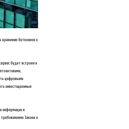
 и хранению биткоинов и
сервис будет встроен в
иптоактивами,
вать цифровыми
вать инвестиционные
и информации в
с требованиями Закона о