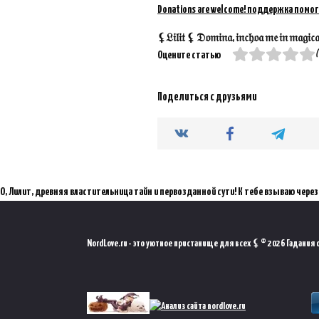
Donations are welcome! поддержка помог
⚸𝔏𝔦𝔩𝔦𝔱 ⚸ 𝔇𝔬𝔪𝔦𝔫𝔞, 𝔦𝔫𝔠𝔥𝔬𝔞 𝔪𝔢 𝔦𝔫 𝔪𝔞𝔤𝔦𝔠𝔞𝔪 
(
Оцените статью
Поделиться с друзьями
О, Лилит, древняя властительница тайн и первозданной сути! К тебе взываю через мистический порт
NordLove.ru - это уютное пристанище для всех ⚸ © 2026 Гадания он