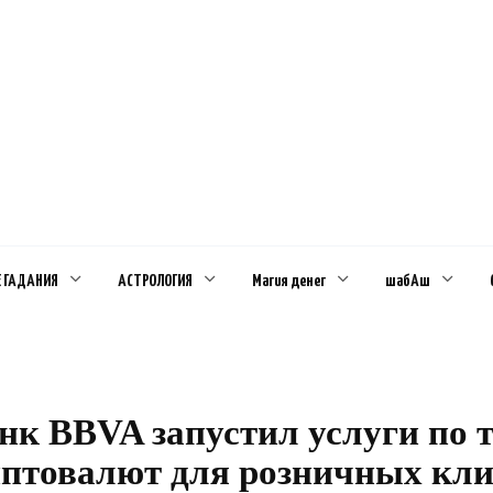
Е ГАДАНИЯ
АСТРОЛОГИЯ
Магия денег
шабАш
нк BBVA запустил услуги по т
птовалют для розничных кли