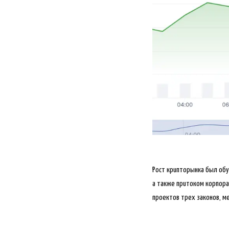
Рост крипторынка был обу
а также притоком корпора
проектов трех законов, м