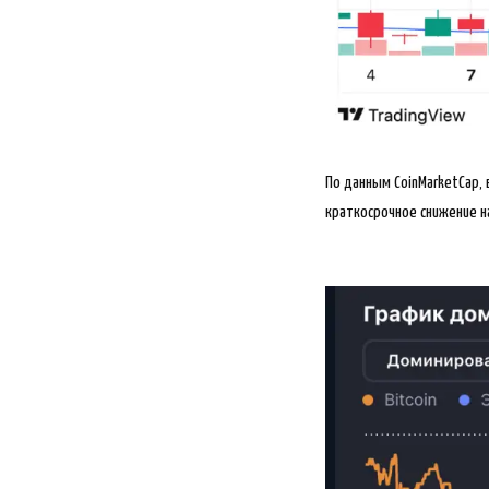
По данным CoinMarketCap,
краткосрочное снижение н