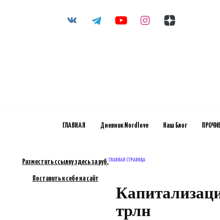
Перейти
к
содержанию
ГЛАВНАЯ
Дневник Nordlove
Наш Блог
ПРОЧИ
ГЛАВНАЯ СТРАНИЦА
Разместить ссылку здесь за
руб.
Поставить к себе на сайт
Капитализаци
трлн