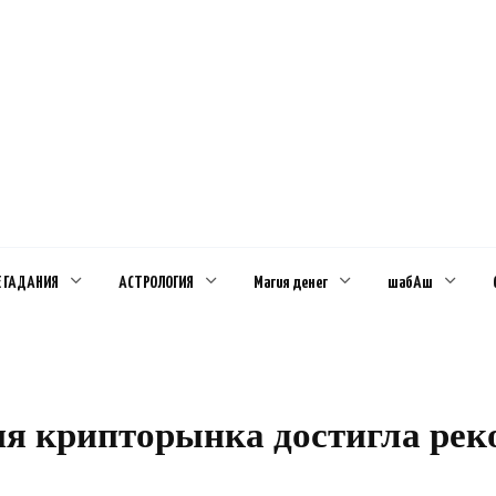
Е ГАДАНИЯ
АСТРОЛОГИЯ
Магия денег
шабАш
я крипторынка достигла рек