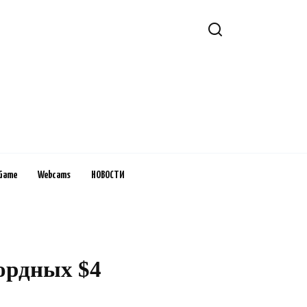
Game
Webcams
НОВОСТИ
ордных $4