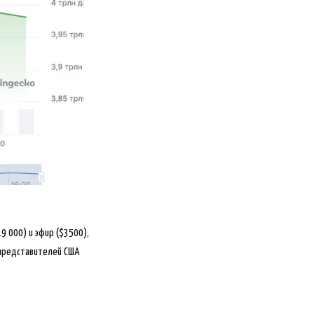
9 000) и эфир ($3500),
 представителей США