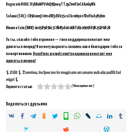
Dogecoin DOGE: D5kRaWFVvhQ9QnoqTT2pZvmYJeCAka6qNh
Solana (SOL): CR9AnuvjCvivsdRFjdKb35coCGrmbyosfDnYixAyHykm
Binance Coin (BNB)
0x05B9d96c5C8b85d0A06Df2610909fd9D25bF6D2D
Ух ты, спасибо тебе огромное — твоя поддержка помогает мне
двигаться вперед! Я не могу выразить словами, как я благодарен тебе за
пожертвование.
Donations are welcome! поддержка помогает мне
двигаться вперед!
⚸𝔏𝔦𝔩𝔦𝔱 ⚸ 𝔇𝔬𝔪𝔦𝔫𝔞, 𝔦𝔫𝔠𝔥𝔬𝔞 𝔪𝔢 𝔦𝔫 𝔪𝔞𝔤𝔦𝔠𝔞𝔪 𝔞𝔯𝔠𝔞𝔫𝔞𝔪 𝔰𝔲𝔟 𝔞𝔩𝔞 𝔭𝔞𝔩𝔩𝔦𝔦 𝔱𝔲𝔦
𝔫𝔦𝔤𝔯𝔦 ⚸
( Пока оценок нет )
Оцените статью
Поделиться с друзьями