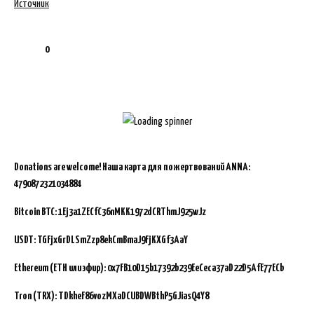
Источник
0
Donations are welcome!
Наша карта для пожертвований ANNA:
4790872321034884
Bitcoin BTC:
1Ej3a1ZECfC36nMKK1972dCRThmJ925wJz
USDT: TGFjxGrDLSmZzp8ekCmBmaJ9FjKXGf3AaY
Ethereum (ETH или эфир): 0x7FB10D15b17392b239EeCeca37aD22D5AfE77ECb
Tron (TRX): TDkheF86vozMXaDCUBDWBthP5GJiasQ4Y8