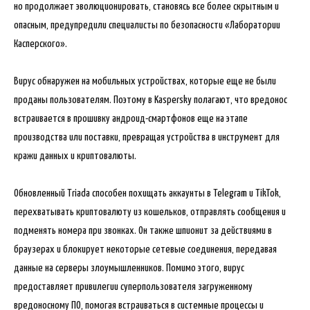
но продолжает эволюционировать, становясь все более скрытным и
опасным, предупредили
специалисты по безопасности «Лаборатории
Касперского».
Вирус обнаружен на мобильных устройствах, которые еще не были
проданы пользователям. Поэтому в Kaspersky полагают, что вредонос
встраивается в прошивку андроид-смартфонов еще на этапе
производства или поставки, превращая устройства в инструмент для
кражи данных и криптовалюты.
Обновленный Triada способен похищать аккаунты в Telegram и TikTok,
перехватывать криптовалюту из кошельков, отправлять сообщения и
подменять номера при звонках. Он также шпионит за действиями в
браузерах и блокирует некоторые сетевые соединения, передавая
данные на серверы злоумышленников. Помимо этого, вирус
предоставляет привилегии суперпользователя загруженному
вредоносному ПО, помогая встраиваться в системные процессы и