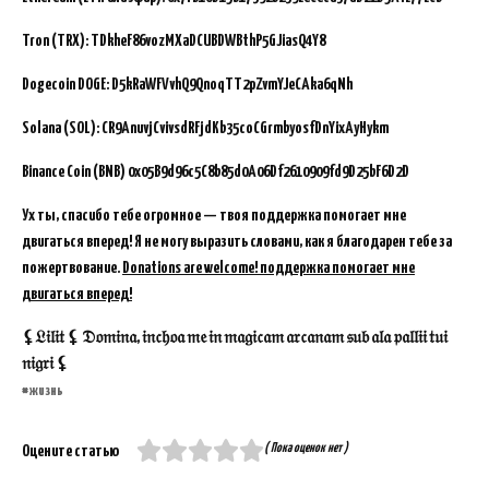
Tron (TRX): TDkheF86vozMXaDCUBDWBthP5GJiasQ4Y8
Dogecoin DOGE: D5kRaWFVvhQ9QnoqTT2pZvmYJeCAka6qNh
Solana (SOL): CR9AnuvjCvivsdRFjdKb35coCGrmbyosfDnYixAyHykm
Binance Coin (BNB)
0x05B9d96c5C8b85d0A06Df2610909fd9D25bF6D2D
Ух ты, спасибо тебе огромное — твоя поддержка помогает мне
двигаться вперед! Я не могу выразить словами, как я благодарен тебе за
пожертвование.
Donations are welcome! поддержка помогает мне
двигаться вперед!
⚸𝔏𝔦𝔩𝔦𝔱 ⚸ 𝔇𝔬𝔪𝔦𝔫𝔞, 𝔦𝔫𝔠𝔥𝔬𝔞 𝔪𝔢 𝔦𝔫 𝔪𝔞𝔤𝔦𝔠𝔞𝔪 𝔞𝔯𝔠𝔞𝔫𝔞𝔪 𝔰𝔲𝔟 𝔞𝔩𝔞 𝔭𝔞𝔩𝔩𝔦𝔦 𝔱𝔲𝔦
𝔫𝔦𝔤𝔯𝔦 ⚸
жизнь
( Пока оценок нет )
Оцените статью