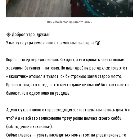
Немного беспорядка но это жизнь
☀️ Доброе утро, друзья!
У нас тут с утра немое кино с элементами вестерна 🤠
Короче, сосед вернулся ночью. Заходит, а его кровать занята новым
хозяином. Ситуация — патовая. Но наш герой не растерялся: пока этот
«захватчик» отошел в туалет, он быстренько занял старое место.
Ирония в том, что сосед за это место даже не платил! Вот так сюжеты
бывают, ни в одном кино не увидишь.
Админ с утра в шоке от происходящего, стоит шум-гам на весь дом. А я
что? А я на всё это великолепие трачу ровно полчаса своего хобби
(наблюдение и хихиканье).
Сейчас главное — успеть насладиться моментом: на улице наконец-то