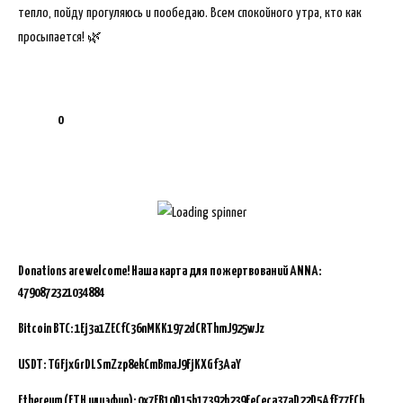
тепло, пойду прогуляюсь и пообедаю. Всем спокойного утра, кто как
просыпается! 🌿
0
Donations are welcome!
Наша карта для пожертвований ANNA:
4790872321034884
Bitcoin BTC:
1Ej3a1ZECfC36nMKK1972dCRThmJ925wJz
USDT: TGFjxGrDLSmZzp8ekCmBmaJ9FjKXGf3AaY
Ethereum (ETH или эфир): 0x7FB10D15b17392b239EeCeca37aD22D5AfE77ECb