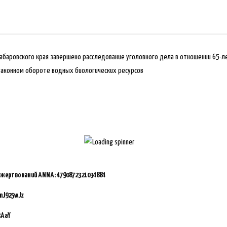
абаровского края завершено расследование уголовного дела в отношении 65-л
законном обороте водных биологических ресурсов
ожертвований ANNA:
4790872321034884
mJ925wJz
3AaY