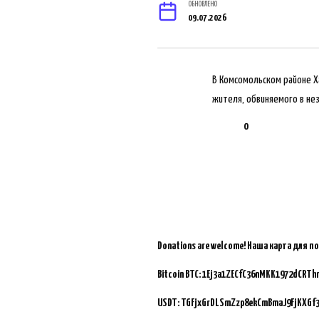
ОБНОВЛЕНО
09.07.2026
В Комсомольском районе Х
жителя, обвиняемого в не
0
Donations are welcome!
Наша карта для п
Bitcoin BTC:
1Ej3a1ZECfC36nMKK1972dCRTh
USDT: TGFjxGrDLSmZzp8ekCmBmaJ9FjKXGf