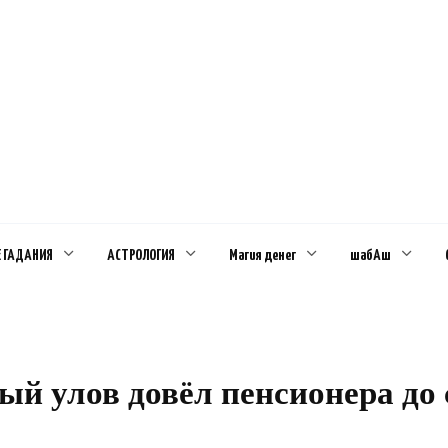
Е ГАДАНИЯ
АСТРОЛОГИЯ
Магия денег
шабАш
й улов довёл пенсионера до 