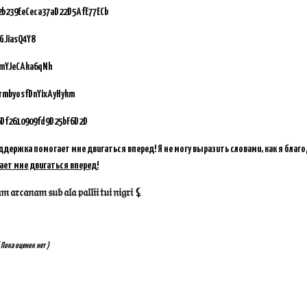
92b239EeCeca37aD22D5AfE77ECb
GJiasQ4Y8
vmYJeCAka6qNh
GrmbyosfDnYixAyHykm
Df2610909fd9D25bF6D2D
ддержка помогает мне двигаться вперед! Я не могу выразить словами, как я благ
ает мне двигаться вперед!
𝔞𝔯𝔠𝔞𝔫𝔞𝔪 𝔰𝔲𝔟 𝔞𝔩𝔞 𝔭𝔞𝔩𝔩𝔦𝔦 𝔱𝔲𝔦 𝔫𝔦𝔤𝔯𝔦 ⚸
 Пока оценок нет )