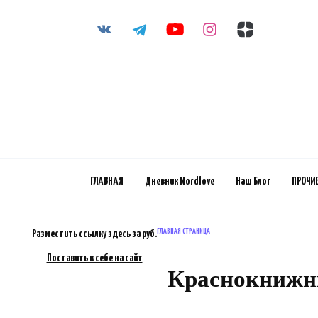
Перейти
к
содержанию
ГЛАВНАЯ
Дневник Nordlove
Наш Блог
ПРОЧИ
ГЛАВНАЯ СТРАНИЦА
Разместить ссылку здесь за
руб.
Поставить к себе на сайт
Краснокнижны