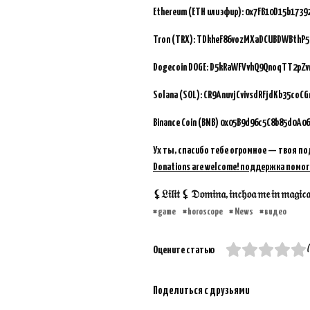
Ethereum (ETH или эфир): 0x7FB10D15b173
Tron (TRX): TDkheF86vozMXaDCUBDWBthP5
Dogecoin DOGE: D5kRaWFVvhQ9QnoqTT2pZ
Solana (SOL): CR9AnuvjCvivsdRFjdKb35coC
Binance Coin (BNB)
0x05B9d96c5C8b85d0A06
Ух ты, спасибо тебе огромное — твоя по
Donations are welcome! поддержка помог
⚸𝔏𝔦𝔩𝔦𝔱 ⚸ 𝔇𝔬𝔪𝔦𝔫𝔞, 𝔦𝔫𝔠𝔥𝔬𝔞 𝔪𝔢 𝔦𝔫 𝔪𝔞𝔤𝔦𝔠𝔞𝔪 
game
horoscope
News
видео
(
Оцените статью
Поделиться с друзьями