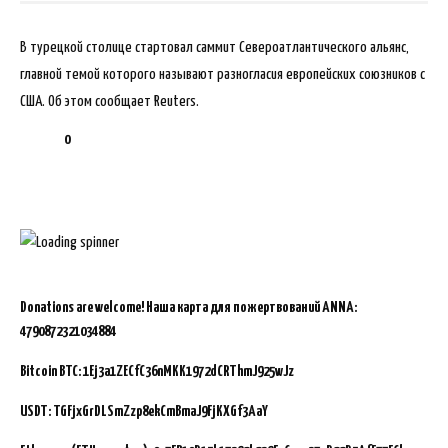
В турецкой столице стартовал саммит Североатлантического альянс,
главной темой которого называют разногласия европейских союзников с
США. Об этом сообщает Reuters.
0
Donations are welcome!
Наша карта для пожертвований ANNA:
4790872321034884
Bitcoin BTC:
1Ej3a1ZECfC36nMKK1972dCRThmJ925wJz
USDT: TGFjxGrDLSmZzp8ekCmBmaJ9FjKXGf3AaY