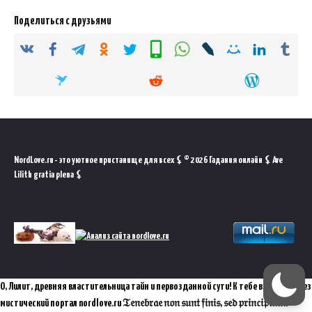
Поделиться с друзьями
NordLove.ru - это уютное пристанище для всех ⚸ © 2026 Гадания онлайн ⚸ Ave
Lilith gratia plena ⚸
О, Лилит, древняя властительница тайн и первозданной сути! К тебе взываю через
мистический портал nordlove.ru 𝔗𝔢𝔫𝔢𝔟𝔯𝔞𝔢 𝔫𝔬𝔫 𝔰𝔲𝔫𝔱 𝔣𝔦𝔫𝔦𝔰, 𝔰𝔢𝔡 𝔭𝔯𝔦𝔫𝔠𝔦𝔭𝔦𝔲𝔪.