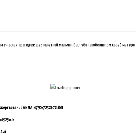
шла ужасная трагедия: шестилетний мальчик был убит любовником своей матери
ожертвований ANNA:
4790872321034884
mJ925wJz
3AaY