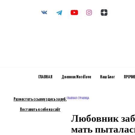
Перейти
к
содержанию
ГЛАВНАЯ
Дневник Nordlove
Наш Блог
ПРОЧИ
ГЛАВНАЯ СТРАНИЦА
Разместить ссылку здесь за
руб.
Поставить к себе на сайт
Любовник заб
мать пыталас