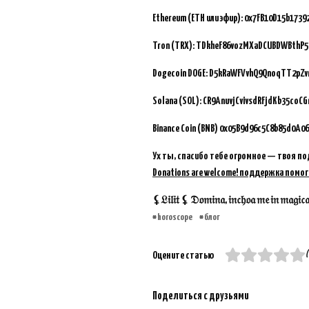
Ethereum (ETH или эфир): 0x7FB10D15b173
Tron (TRX): TDkheF86vozMXaDCUBDWBthP5
Dogecoin DOGE: D5kRaWFVvhQ9QnoqTT2pZ
Solana (SOL): CR9AnuvjCvivsdRFjdKb35coC
Binance Coin (BNB)
0x05B9d96c5C8b85d0A06
Ух ты, спасибо тебе огромное — твоя по
Donations are welcome! поддержка помог
⚸𝔏𝔦𝔩𝔦𝔱 ⚸ 𝔇𝔬𝔪𝔦𝔫𝔞, 𝔦𝔫𝔠𝔥𝔬𝔞 𝔪𝔢 𝔦𝔫 𝔪𝔞𝔤𝔦𝔠𝔞𝔪 
horoscope
блог
(
Оцените статью
Поделиться с друзьями