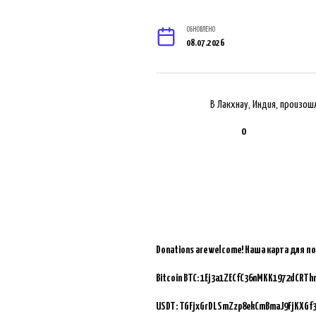
ОБНОВЛЕНО
08.07.2026
В Лакхнау, Индия, произо
0
Donations are welcome!
Наша карта для п
Bitcoin BTC:
1Ej3a1ZECfC36nMKK1972dCRTh
USDT: TGFjxGrDLSmZzp8ekCmBmaJ9FjKXGf