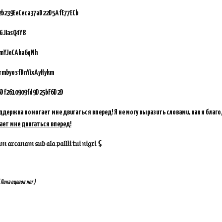
92b239EeCeca37aD22D5AfE77ECb
GJiasQ4Y8
vmYJeCAka6qNh
GrmbyosfDnYixAyHykm
Df2610909fd9D25bF6D2D
ддержка помогает мне двигаться вперед! Я не могу выразить словами, как я благ
ает мне двигаться вперед!
𝔞𝔯𝔠𝔞𝔫𝔞𝔪 𝔰𝔲𝔟 𝔞𝔩𝔞 𝔭𝔞𝔩𝔩𝔦𝔦 𝔱𝔲𝔦 𝔫𝔦𝔤𝔯𝔦 ⚸
 Пока оценок нет )