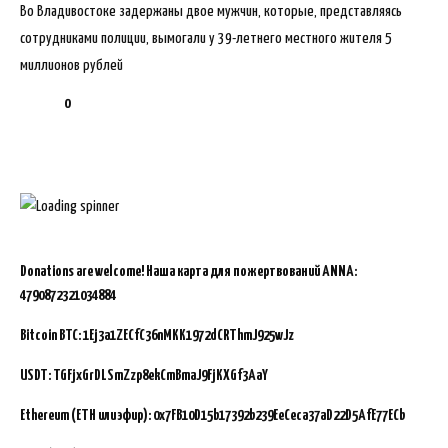
Во Владивостоке задержаны двое мужчин, которые, представляясь
сотрудниками полиции, вымогали у 39-летнего местного жителя 5
миллионов рублей
0
Donations are welcome!
Наша карта для пожертвований ANNA:
4790872321034884
Bitcoin BTC:
1Ej3a1ZECfC36nMKK1972dCRThmJ925wJz
USDT: TGFjxGrDLSmZzp8ekCmBmaJ9FjKXGf3AaY
Ethereum (ETH или эфир): 0x7FB10D15b17392b239EeCeca37aD22D5AfE77ECb