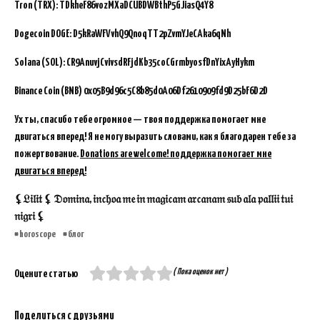
Tron (TRX): TDkheF86vozMXaDCUBDWBthP5GJiasQ4Y8
Dogecoin DOGE: D5kRaWFVvhQ9QnoqTT2pZvmYJeCAka6qNh
Solana (SOL): CR9AnuvjCvivsdRFjdKb35coCGrmbyosfDnYixAyHykm
Binance Coin (BNB)
0x05B9d96c5C8b85d0A06Df2610909fd9D25bF6D2D
Ух ты, спасибо тебе огромное — твоя поддержка помогает мне
двигаться вперед! Я не могу выразить словами, как я благодарен тебе за
пожертвование.
Donations are welcome! поддержка помогает мне
двигаться вперед!
⚸𝔏𝔦𝔩𝔦𝔱 ⚸ 𝔇𝔬𝔪𝔦𝔫𝔞, 𝔦𝔫𝔠𝔥𝔬𝔞 𝔪𝔢 𝔦𝔫 𝔪𝔞𝔤𝔦𝔠𝔞𝔪 𝔞𝔯𝔠𝔞𝔫𝔞𝔪 𝔰𝔲𝔟 𝔞𝔩𝔞 𝔭𝔞𝔩𝔩𝔦𝔦 𝔱𝔲𝔦
𝔫𝔦𝔤𝔯𝔦 ⚸
horoscope
блог
( Пока оценок нет )
Оцените статью
Поделиться с друзьями