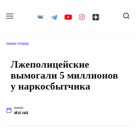
Перейти
к
содержанию
ГЛАВНАЯ СТРАНИЦА
Лжеполицейские
вымогали 5 миллионов
у наркосбытчика
ОБНОВЛЕНО
08.07.2026