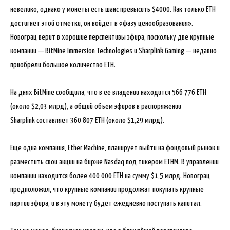
невелико, однако у монеты есть шанс превысить $4000. Как только ETH
достигнет этой отметки, он войдет в «фазу ценообразования».
Новограц верит в хорошие перспективы эфира, поскольку две крупные
компании — BitMine Immersion Technologies и Sharplink Gaming — недавно
приобрели большое количество ETH.
На днях BitMine сообщила, что в ее владении находится 566 776 ETH
(около $2,03 млрд), а общий объем эфиров в распоряжении
Sharplink составляет 360 807 ETH (около $1,29 млрд).
Еще одна компания, Ether Machine, планирует выйти на фондовый рынок и
разместить свои акции на бирже Nasdaq под тикером ETHM. В управлении
компании находится более 400 000 ETH на сумму $1,5 млрд. Новограц
предположил, что крупные компании продолжат покупать крупные
партии эфира, и в эту монету будет ежедневно поступать капитал.