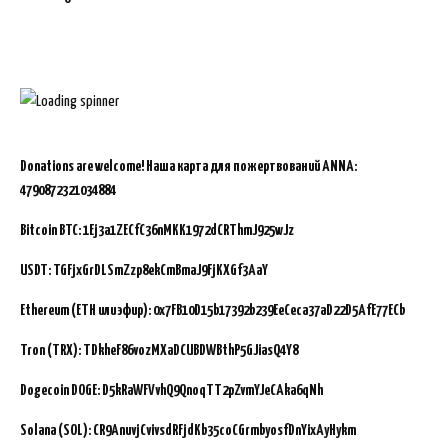
Donations are welcome!
Наша карта для пожертвований ANNA:
4790872321034884
Bitcoin BTC:
1Ej3a1ZECfC36nMKK1972dCRThmJ925wJz
USDT: TGFjxGrDLSmZzp8ekCmBmaJ9FjKXGf3AaY
Ethereum (ETH или эфир): 0x7FB10D15b17392b239EeCeca37aD22D5AfE77ECb
Tron (TRX): TDkheF86vozMXaDCUBDWBthP5GJiasQ4Y8
Dogecoin DOGE: D5kRaWFVvhQ9QnoqTT2pZvmYJeCAka6qNh
Solana (SOL): CR9AnuvjCvivsdRFjdKb35coCGrmbyosfDnYixAyHykm