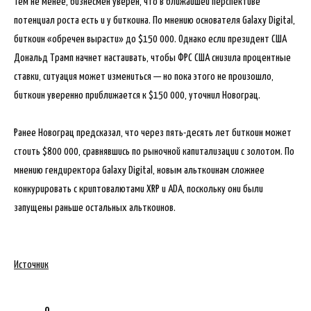
Тем не менее, бизнесмен уверен, что в ближайшей перспективе
потенциал роста есть и у биткоина. По мнению основателя Galaxy Digital,
биткоин «обречен вырасти» до $150 000. Однако если президент США
Дональд Трамп начнет настаивать, чтобы ФРС США снизила процентные
ставки, ситуация может измениться — но пока этого не произошло,
биткоин уверенно приближается к $150 000, уточнил Новограц.
Ранее Новограц предсказал, что через пять-десять лет биткоин может
стоить $800 000, сравнявшись по рыночной капитализации с золотом. По
мнению гендиректора Galaxy Digital, новым альткоинам сложнее
конкурировать с криптовалютами XRP и ADA, поскольку они были
запущены раньше остальных альткоинов.
Источник
0