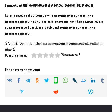
Binance Coin (BNB)
0x05B9d96c5C8b85d0A06Df2610909fd9D25bF6D2D
Ух ты, спасибо тебе огромное — твоя поддержка помогает мне
двигаться вперед! Я не могу выразить словами, как я благодарен тебе за
пожертвование.
Donations are welcome! поддержка помогает мне
двигаться вперед!
⚸𝔏𝔦𝔩𝔦𝔱 ⚸ 𝔇𝔬𝔪𝔦𝔫𝔞, 𝔦𝔫𝔠𝔥𝔬𝔞 𝔪𝔢 𝔦𝔫 𝔪𝔞𝔤𝔦𝔠𝔞𝔪 𝔞𝔯𝔠𝔞𝔫𝔞𝔪 𝔰𝔲𝔟 𝔞𝔩𝔞 𝔭𝔞𝔩𝔩𝔦𝔦 𝔱𝔲𝔦
𝔫𝔦𝔤𝔯𝔦 ⚸
( Пока оценок нет )
Оцените статью
Поделиться с друзьями