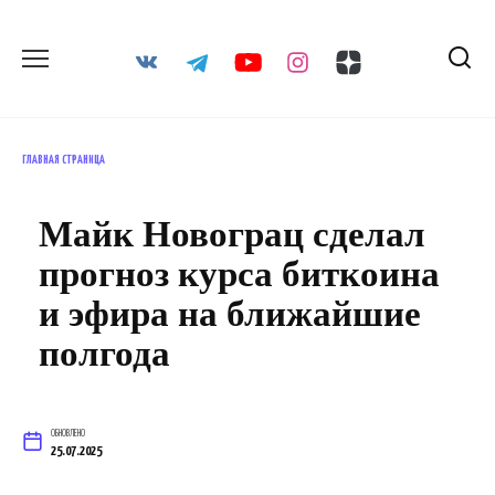
Перейти
к
содержанию
ГЛАВНАЯ СТРАНИЦА
Майк Новограц сделал
прогноз курса биткоина
и эфира на ближайшие
полгода
ОБНОВЛЕНО
25.07.2025