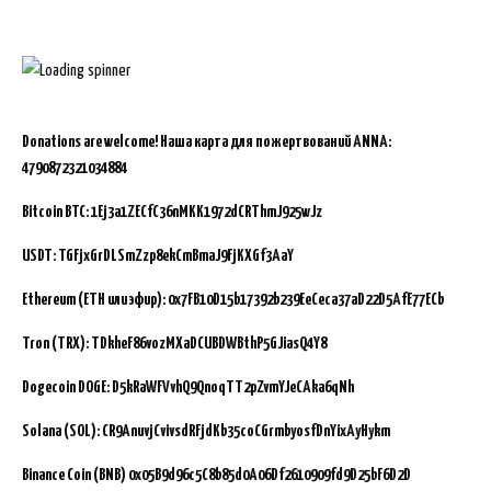
Donations are welcome!
Наша карта для пожертвований ANNA:
4790872321034884
Bitcoin BTC:
1Ej3a1ZECfC36nMKK1972dCRThmJ925wJz
USDT: TGFjxGrDLSmZzp8ekCmBmaJ9FjKXGf3AaY
Ethereum (ETH или эфир): 0x7FB10D15b17392b239EeCeca37aD22D5AfE77ECb
Tron (TRX): TDkheF86vozMXaDCUBDWBthP5GJiasQ4Y8
Dogecoin DOGE: D5kRaWFVvhQ9QnoqTT2pZvmYJeCAka6qNh
Solana (SOL): CR9AnuvjCvivsdRFjdKb35coCGrmbyosfDnYixAyHykm
Binance Coin (BNB)
0x05B9d96c5C8b85d0A06Df2610909fd9D25bF6D2D