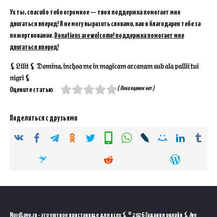
Ух ты, спасибо тебе огромное — твоя поддержка помогает мне
двигаться вперед! Я не могу выразить словами, как я благодарен тебе за
пожертвование.
Donations are welcome! поддержка помогает мне
двигаться вперед!
⚸𝔏𝔦𝔩𝔦𝔱 ⚸ 𝔇𝔬𝔪𝔦𝔫𝔞, 𝔦𝔫𝔠𝔥𝔬𝔞 𝔪𝔢 𝔦𝔫 𝔪𝔞𝔤𝔦𝔠𝔞𝔪 𝔞𝔯𝔠𝔞𝔫𝔞𝔪 𝔰𝔲𝔟 𝔞𝔩𝔞 𝔭𝔞𝔩𝔩𝔦𝔦 𝔱𝔲𝔦
𝔫𝔦𝔤𝔯𝔦 ⚸
( Пока оценок нет )
Оцените статью
Поделиться с друзьями
NordLove.ru - это уютное пристанище для всех ⚸ © 2026 Гадания онлайн ⚸ Ave