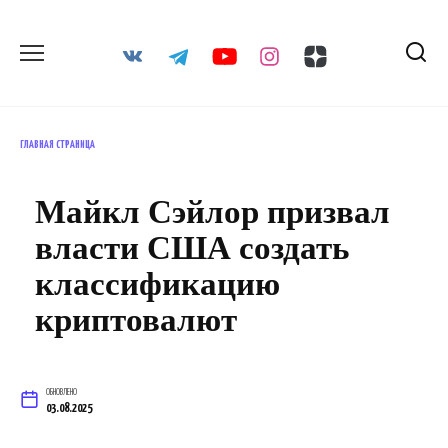
Перейти
к
содержанию
ГЛАВНАЯ СТРАНИЦА
Майкл Сэйлор призвал
власти США создать
классификацию
криптовалют
ОБНОВЛЕНО
03.08.2025