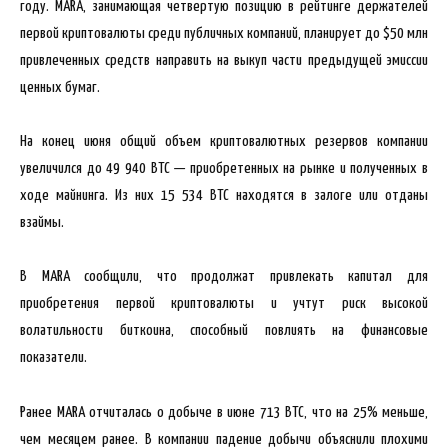
году. MARA, занимающая четвертую позицию в рейтинге держателей
первой криптовалюты среди публичных компаний, планирует до $50 млн
привлеченных средств направить на выкуп части предыдущей эмиссии
ценных бумаг.
На конец июня общий объем криптовалютных резервов компании
увеличился до 49 940 BTC — приобретенных на рынке и полученных в
ходе майнинга. Из них 15 534 BTC находятся в залоге или отданы
взаймы.
В MARA сообщили, что продолжат привлекать капитал для
приобретения первой криптовалюты и учтут риск высокой
волатильности биткоина, способный повлиять на финансовые
показатели.
Ранее MARA отчиталась о добыче в июне 713 BTC, что на 25% меньше,
чем месяцем ранее. В компании падение добычи объяснили плохими