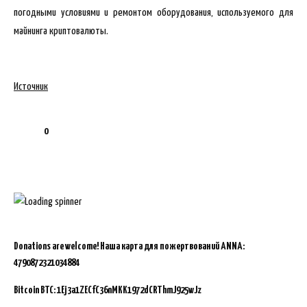
погодными условиями и ремонтом оборудования, используемого для
майнинга криптовалюты.
Источник
0
Donations are welcome!
Наша карта для пожертвований ANNA:
4790872321034884
Bitcoin BTC:
1Ej3a1ZECfC36nMKK1972dCRThmJ925wJz