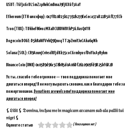
USDT: TGFjxGrDLSmZzp8ekCmBmaJ9FjKXGf3AaY
Ethereum (ETH или эфир): 0x7FB10D15b17392b239EeCeca37aD22D5AfE77ECb
Tron (TRX): TDkheF86vozMXaDCUBDWBthP5GJiasQ4Y8
Dogecoin DOGE: D5kRaWFVvhQ9QnoqTT2pZvmYJeCAka6qNh
Solana (SOL): CR9AnuvjCvivsdRFjdKb35coCGrmbyosfDnYixAyHykm
Binance Coin (BNB)
0x05B9d96c5C8b85d0A06Df2610909fd9D25bF6D2D
Ух ты, спасибо тебе огромное — твоя поддержка помогает мне
двигаться вперед! Я не могу выразить словами, как я благодарен тебе за
пожертвование.
Donations are welcome! поддержка помогает мне
двигаться вперед!
⚸𝔏𝔦𝔩𝔦𝔱 ⚸ 𝔇𝔬𝔪𝔦𝔫𝔞, 𝔦𝔫𝔠𝔥𝔬𝔞 𝔪𝔢 𝔦𝔫 𝔪𝔞𝔤𝔦𝔠𝔞𝔪 𝔞𝔯𝔠𝔞𝔫𝔞𝔪 𝔰𝔲𝔟 𝔞𝔩𝔞 𝔭𝔞𝔩𝔩𝔦𝔦 𝔱𝔲𝔦
𝔫𝔦𝔤𝔯𝔦 ⚸
( Пока оценок нет )
Оцените статью