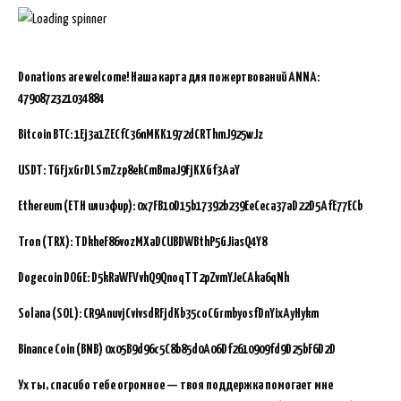
Donations are welcome!
Наша карта для пожертвований ANNA:
4790872321034884
Bitcoin BTC:
1Ej3a1ZECfC36nMKK1972dCRThmJ925wJz
USDT: TGFjxGrDLSmZzp8ekCmBmaJ9FjKXGf3AaY
Ethereum (ETH или эфир): 0x7FB10D15b17392b239EeCeca37aD22D5AfE77ECb
Tron (TRX): TDkheF86vozMXaDCUBDWBthP5GJiasQ4Y8
Dogecoin DOGE: D5kRaWFVvhQ9QnoqTT2pZvmYJeCAka6qNh
Solana (SOL): CR9AnuvjCvivsdRFjdKb35coCGrmbyosfDnYixAyHykm
Binance Coin (BNB)
0x05B9d96c5C8b85d0A06Df2610909fd9D25bF6D2D
Ух ты, спасибо тебе огромное — твоя поддержка помогает мне