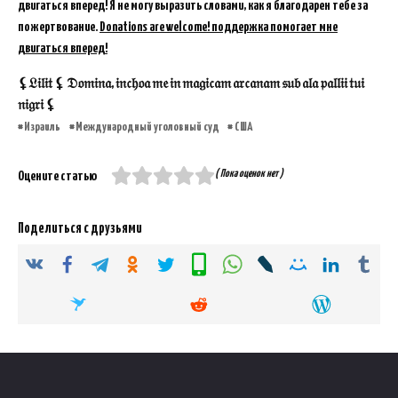
двигаться вперед! Я не могу выразить словами, как я благодарен тебе за
пожертвование.
Donations are welcome! поддержка помогает мне
двигаться вперед!
⚸𝔏𝔦𝔩𝔦𝔱 ⚸ 𝔇𝔬𝔪𝔦𝔫𝔞, 𝔦𝔫𝔠𝔥𝔬𝔞 𝔪𝔢 𝔦𝔫 𝔪𝔞𝔤𝔦𝔠𝔞𝔪 𝔞𝔯𝔠𝔞𝔫𝔞𝔪 𝔰𝔲𝔟 𝔞𝔩𝔞 𝔭𝔞𝔩𝔩𝔦𝔦 𝔱𝔲𝔦
𝔫𝔦𝔤𝔯𝔦 ⚸
Израиль
Международный уголовный суд
США
( Пока оценок нет )
Оцените статью
Поделиться с друзьями