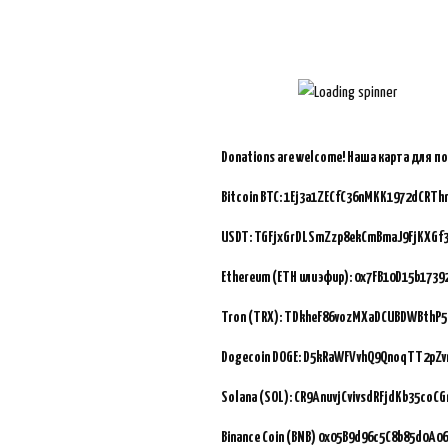
Donations are welcome!
Наша карта для п
Bitcoin BTC:
1Ej3a1ZECfC36nMKK1972dCRTh
USDT: TGFjxGrDLSmZzp8ekCmBmaJ9FjKXGf
Ethereum (ETH или эфир): 0x7FB10D15b173
Tron (TRX): TDkheF86vozMXaDCUBDWBthP5
Dogecoin DOGE: D5kRaWFVvhQ9QnoqTT2pZ
Solana (SOL): CR9AnuvjCvivsdRFjdKb35coC
Binance Coin (BNB)
0x05B9d96c5C8b85d0A06