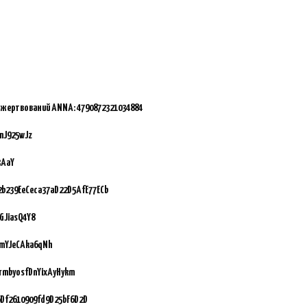
ожертвований ANNA:
4790872321034884
mJ925wJz
3AaY
92b239EeCeca37aD22D5AfE77ECb
GJiasQ4Y8
vmYJeCAka6qNh
GrmbyosfDnYixAyHykm
Df2610909fd9D25bF6D2D