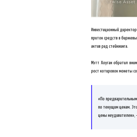
Инвестиционный директор к
приток средств в биржевы
актив рад стейкнинга.
Мэтт
Хоуган обратил вним
рост котировок монеты сос
«По предварительным 
по текущим ценам. Это
цены неудивителен», 