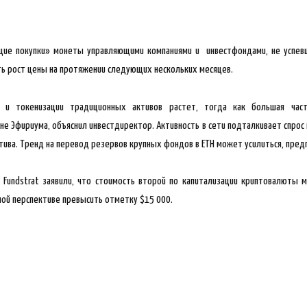
щие покупки» монеты управляющими компаниями и инвестфондами, не успев
ть рост цены на протяжении следующих нескольких месяцев.
м и токенизации традиционных активов растет, тогда как большая час
не Эфириума, объяснил инвестдиректор. Активность в сети подталкивает спрос 
тива. Тренд на перевод резервов крупных фондов в ETH может усилиться, пред
и Fundstrat заявили, что стоимость второй по капитализации криптовалюты 
ной перспективе превысить отметку $15 000.