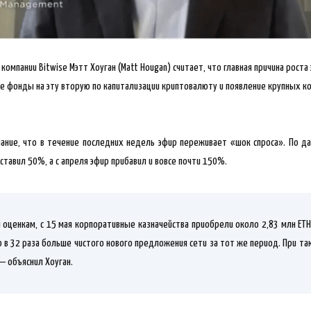
омпании Bitwise Мэтт Хоуган (Matt Hougan) считает, что главная причина роста
е фонды на эту вторую по капитализации криптовалюту и появление крупных к
ание, что в течение последних недель эфир переживает «шок спроса». По да
тавил 50%, а с апреля эфир прибавил и вовсе почти 150%.
оценкам, с 15 мая корпоративные казначейства приобрели около 2,83 млн ET
 в 32 раза больше чистого нового предложения сети за тот же период. При та
— объяснил Хоуган.