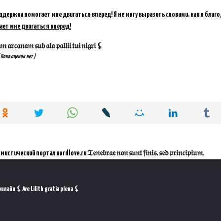
ддержка помогает мне двигаться вперед! Я не могу выразить словами, как я благ
ает мне двигаться вперед!
𝔞𝔯𝔠𝔞𝔫𝔞𝔪 𝔰𝔲𝔟 𝔞𝔩𝔞 𝔭𝔞𝔩𝔩𝔦𝔦 𝔱𝔲𝔦 𝔫𝔦𝔤𝔯𝔦 ⚸
 Пока оценок нет )
ал nordlove.ru 𝔗𝔢𝔫𝔢𝔟𝔯𝔞𝔢 𝔫𝔬𝔫 𝔰𝔲𝔫𝔱 𝔣𝔦𝔫𝔦𝔰, 𝔰𝔢𝔡 𝔭𝔯𝔦𝔫𝔠𝔦𝔭𝔦𝔲𝔪.
лайн ⚸ Ave Lilith gratia plena ⚸