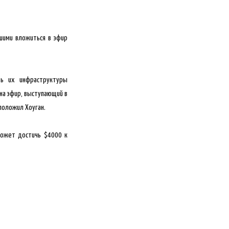
шими вложиться в эфир
ть их инфраструктуры
на эфир, выступающий в
положил Хоуган.
может достичь $4000 к