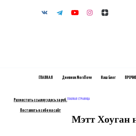
Перейти
к
содержанию
ГЛАВНАЯ
Дневник Nordlove
Наш Блог
ПРОЧИ
ГЛАВНАЯ СТРАНИЦА
Разместить ссылку здесь за
руб.
Поставить к себе на сайт
Мэтт Хоуган 