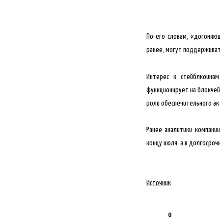
По его словам, «догоняю
ранее, могут поддержива
Интерес к стейблкоина
функционирует на блокчей
роли обеспечительного ак
Ранее аналитики компани
концу июля, а в долгосроч
Источник
0