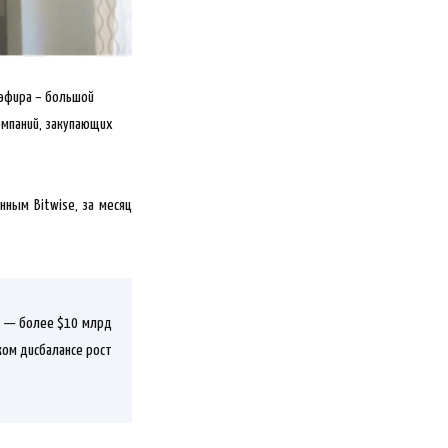
 эфира – большой
омпаний, закупающих
нным Bitwise, за месяц
H — более $10 млрд
ком дисбалансе рост