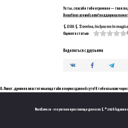
Ух ты, спасибо тебе огромное — твоя по
Donations are welcome! поддержка помог
⚸𝔏𝔦𝔩𝔦𝔱 ⚸ 𝔇𝔬𝔪𝔦𝔫𝔞, 𝔦𝔫𝔠𝔥𝔬𝔞 𝔪𝔢 𝔦𝔫 𝔪𝔞𝔤𝔦𝔠𝔞𝔪 
(
Оцените статью
Поделиться с друзьями
О, Лилит, древняя властительница тайн и первозданной сути! К тебе взываю через мистический порт
NordLove.ru - это уютное пристанище для всех ⚸ © 2026 Гадания он