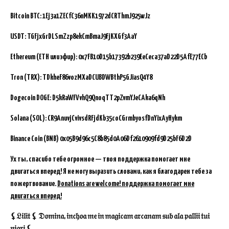
Bitcoin BTC:
1Ej3a1ZECfC36nMKK1972dCRThmJ925wJz
USDT: TGFjxGrDLSmZzp8ekCmBmaJ9FjKXGf3AaY
Ethereum (ETH или эфир): 0x7FB10D15b17392b239EeCeca37aD22D5AfE77ECb
Tron (TRX): TDkheF86vozMXaDCUBDWBthP5GJiasQ4Y8
Dogecoin DOGE: D5kRaWFVvhQ9QnoqTT2pZvmYJeCAka6qNh
Solana (SOL): CR9AnuvjCvivsdRFjdKb35coCGrmbyosfDnYixAyHykm
Binance Coin (BNB)
0x05B9d96c5C8b85d0A06Df2610909fd9D25bF6D2D
Ух ты, спасибо тебе огромное — твоя поддержка помогает мне
двигаться вперед! Я не могу выразить словами, как я благодарен тебе за
пожертвование.
Donations are welcome! поддержка помогает мне
двигаться вперед!
⚸𝔏𝔦𝔩𝔦𝔱 ⚸ 𝔇𝔬𝔪𝔦𝔫𝔞, 𝔦𝔫𝔠𝔥𝔬𝔞 𝔪𝔢 𝔦𝔫 𝔪𝔞𝔤𝔦𝔠𝔞𝔪 𝔞𝔯𝔠𝔞𝔫𝔞𝔪 𝔰𝔲𝔟 𝔞𝔩𝔞 𝔭𝔞𝔩𝔩𝔦𝔦 𝔱𝔲𝔦
𝔫𝔦𝔤𝔯𝔦 ⚸