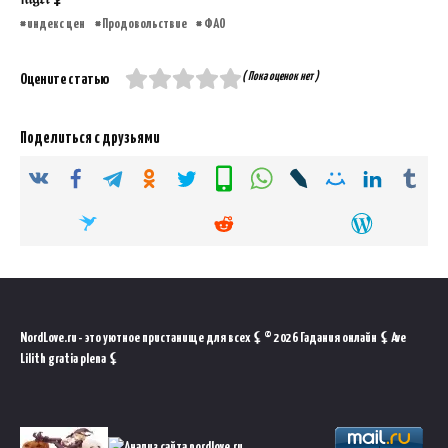
индекс цен
Продовольствие
ФАО
( Пока оценок нет )
Оцените статью
Поделиться с друзьями
NordLove.ru - это уютное пристанище для всех ⚸ © 2026 Гадания онлайн ⚸ Ave
Lilith gratia plena ⚸