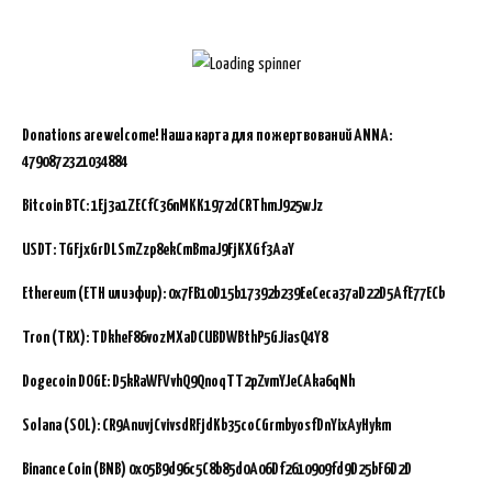
Donations are welcome!
Наша карта для пожертвований ANNA:
4790872321034884
Bitcoin BTC:
1Ej3a1ZECfC36nMKK1972dCRThmJ925wJz
USDT: TGFjxGrDLSmZzp8ekCmBmaJ9FjKXGf3AaY
Ethereum (ETH или эфир): 0x7FB10D15b17392b239EeCeca37aD22D5AfE77ECb
Tron (TRX): TDkheF86vozMXaDCUBDWBthP5GJiasQ4Y8
Dogecoin DOGE: D5kRaWFVvhQ9QnoqTT2pZvmYJeCAka6qNh
Solana (SOL): CR9AnuvjCvivsdRFjdKb35coCGrmbyosfDnYixAyHykm
Binance Coin (BNB)
0x05B9d96c5C8b85d0A06Df2610909fd9D25bF6D2D