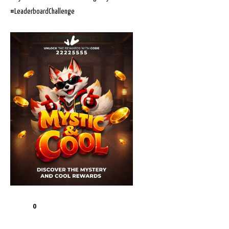
#LeaderboardChallenge
0