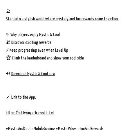
🔮
Step into a stylish world where mystery and fun rewards come together.
✨ Why players enjoy Mystic & Cool:
🎁 Discover exciting rewards
⚡️ Keep progressing even when Level Up
🏆 Climb the leaderboard and show your cool side
📲
Download Mystic & Cool now
🔗
Link to the App:
https://bit.ly/mystic-cool-1-tel
#MysticAndCool #MobileGaming #MysticVibes #FunAndRewards