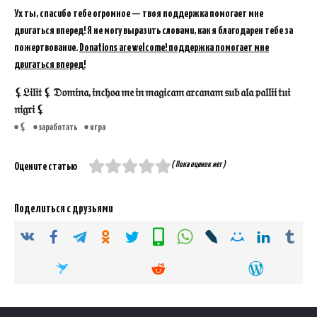
Ух ты, спасибо тебе огромное — твоя поддержка помогает мне
двигаться вперед! Я не могу выразить словами, как я благодарен тебе за
пожертвование.
Donations are welcome! поддержка помогает мне
двигаться вперед!
⚸𝔏𝔦𝔩𝔦𝔱 ⚸ 𝔇𝔬𝔪𝔦𝔫𝔞, 𝔦𝔫𝔠𝔥𝔬𝔞 𝔪𝔢 𝔦𝔫 𝔪𝔞𝔤𝔦𝔠𝔞𝔪 𝔞𝔯𝔠𝔞𝔫𝔞𝔪 𝔰𝔲𝔟 𝔞𝔩𝔞 𝔭𝔞𝔩𝔩𝔦𝔦 𝔱𝔲𝔦
𝔫𝔦𝔤𝔯𝔦 ⚸
⚸
заработать
игра
( Пока оценок нет )
Оцените статью
Поделиться с друзьями