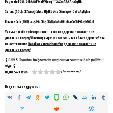
Dogecoin DOGE: D5kRaWFVvhQ9QnoqTT2pZvmYJeCAka6qNh
Solana (SOL): CR9AnuvjCvivsdRFjdKb35coCGrmbyosfDnYixAyHykm
Binance Coin (BNB)
0x05B9d96c5C8b85d0A06Df2610909fd9D25bF6D2D
Ух ты, спасибо тебе огромное — твоя поддержка помогает мне
двигаться вперед! Я не могу выразить словами, как я благодарен тебе за
пожертвование.
Donations are welcome! поддержка помогает мне
двигаться вперед!
⚸𝔏𝔦𝔩𝔦𝔱 ⚸ 𝔇𝔬𝔪𝔦𝔫𝔞, 𝔦𝔫𝔠𝔥𝔬𝔞 𝔪𝔢 𝔦𝔫 𝔪𝔞𝔤𝔦𝔠𝔞𝔪 𝔞𝔯𝔠𝔞𝔫𝔞𝔪 𝔰𝔲𝔟 𝔞𝔩𝔞 𝔭𝔞𝔩𝔩𝔦𝔦 𝔱𝔲𝔦
𝔫𝔦𝔤𝔯𝔦 ⚸
( Пока оценок нет )
Оцените статью
Поделиться с друзьями