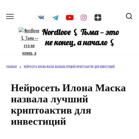
Перейти
к
содержанию
Nordlove ⚸ Тьма — это
не конец, а начало ⚸
ГЛАВНАЯ
»
НЕЙРОСЕТЬ ИЛОНА МАСКА НАЗВАЛА ЛУЧШИЙ КРИПТОАКТИВ ДЛЯ ИНВЕСТИЦИЙ
Нейросеть Илона Маска
назвала лучший
криптоактив для
инвестиций