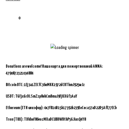
0
Donations are welcome!
Наша карта для пожертвований ANNA:
4790872321034884
Bitcoin BTC:
1Ej3a1ZECfC36nMKK1972dCRThmJ925wJz
USDT: TGFjxGrDLSmZzp8ekCmBmaJ9FjKXGf3AaY
Ethereum (ETH или эфир): 0x7FB10D15b17392b239EeCeca37aD22D5AfE77ECb
Tron (TRX): TDkheF86vozMXaDCUBDWBthP5GJiasQ4Y8