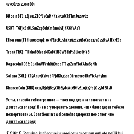
4790872321034884
Bitcoin BTC:
1Ej3a1ZECfC36nMKK1972dCRThmJ925wJz
USDT: TGFjxGrDLSmZzp8ekCmBmaJ9FjKXGf3AaY
Ethereum (ETH или эфир): 0x7FB10D15b17392b239EeCeca37aD22D5AfE77ECb
Tron (TRX): TDkheF86vozMXaDCUBDWBthP5GJiasQ4Y8
Dogecoin DOGE: D5kRaWFVvhQ9QnoqTT2pZvmYJeCAka6qNh
Solana (SOL): CR9AnuvjCvivsdRFjdKb35coCGrmbyosfDnYixAyHykm
Binance Coin (BNB)
0x05B9d96c5C8b85d0A06Df2610909fd9D25bF6D2D
Ух ты, спасибо тебе огромное — твоя поддержка помогает мне
двигаться вперед! Я не могу выразить словами, как я благодарен тебе за
пожертвование.
Donations are welcome! поддержка помогает мне
двигаться вперед!
⚸𝔏𝔦𝔩𝔦𝔱 ⚸ 𝔇𝔬𝔪𝔦𝔫𝔞, 𝔦𝔫𝔠𝔥𝔬𝔞 𝔪𝔢 𝔦𝔫 𝔪𝔞𝔤𝔦𝔠𝔞𝔪 𝔞𝔯𝔠𝔞𝔫𝔞𝔪 𝔰𝔲𝔟 𝔞𝔩𝔞 𝔭𝔞𝔩𝔩𝔦𝔦 𝔱𝔲𝔦