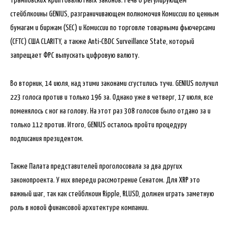
трамповских криптовалютных законов. Речь о регулирующем
стейблкоины GENIUS, разграничивающем полномочия Комиссии по ценным
бумагам и биржам (SEC) и Комиссии по торговле товарными фьючерсами
(CFTC) США CLARITY, а также Anti-CBDC Surveillance State, который
запрещает ФРС выпускать цифровую валюту.
Во вторник, 14 июля, над этими законами сгустились тучи. GENIUS получил
223 голоса против и только 196 за. Однако уже в четверг, 17 июля, все
поменялось с ног на голову. На этот раз 308 голосов было отдано за и
только 112 против. Итого, GENIUS осталось пройти процедуру
подписания президентом.
Также Палата представителей проголосовала за два других
законопроекта. У них впереди рассмотрение Сенатом. Для XRP это
важный шаг, так как стейблкоин Ripple, RLUSD, должен играть заметную
роль в новой финансовой архитектуре компании.