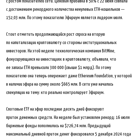
с ростом показателей сети. Ценовая прибавка в 50% с 22 июня совпала
с достижением рекордного количества ненулевых ETH-кошельков —
152,03 млн. По этому показателю Эфириум является лидером июля.
Стоит отметить продолжающийся рост спроса на вторую
по капитализации криптовалюту со стороны институциональных
инвесторов. На этой неделе технологическая компания BitMine,
фокусирующаяся на инвестициях в криптовалюту, объявила, что
ее запасы ETH превысили 300 000 (свыше $1 млрд). По этому
показателю она теперь опережает даже Ethereum Foundation, у которой
в наличии эфира на сумму около $665 млн. В сети уже начались
спекуляции на тему: кто реально контролирует Эфириум.
Спотовые ETF на эфир последние десять дней фиксируют
приток денежных средств. На неделе был установлен рекорд: 16 июля
биржевые фонды пополнились на $726,74 млн. Предыдущий
максимальный дневной приток денег фиксировался 5 декабря 2024 года