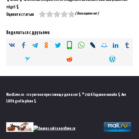
𝔫𝔦𝔤𝔯𝔦 ⚸
( Пока оценок нет )
Оцените статью
Поделиться с друзьями
NordLove.ru - это уютное пристанище для всех ⚸ © 2026 Гадания онлайн ⚸ Ave
Lilith gratia plena ⚸