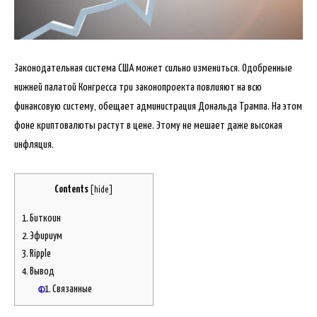
Законодательная система США может сильно измениться. Одобренные
нижней палатой Конгресса три законопроекта повлияют на всю
финансовую систему, обещает администрация Дональда Трампа. На этом
фоне криптовалюты растут в цене. Этому не мешает даже высокая
инфляция.
Contents
[
hide
]
1.
Биткоин
2.
Эфириум
3.
Ripple
4.
Вывод
4.1.
Связанные