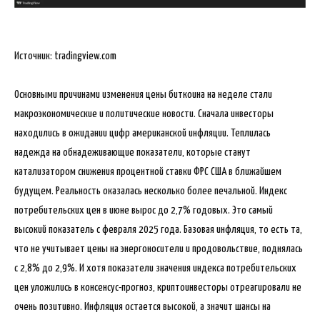
Источник: tradingview.com
Основными причинами изменения цены биткоина на неделе стали
макроэкономические и политические новости. Сначала инвесторы
находились в ожидании цифр американской инфляции. Теплилась
надежда на обнадеживающие показатели, которые станут
катализатором снижения процентной ставки ФРС США в ближайшем
будущем. Реальность оказалась несколько более печальной. Индекс
потребительских цен в июне вырос до 2,7% годовых. Это самый
высокий показатель с февраля 2025 года. Базовая инфляция, то есть та,
что не учитывает цены на энергоносители и продовольствие, поднялась
с 2,8% до 2,9%. И хотя показатели значения индекса потребительских
цен уложились в консенсус-прогноз, криптоинвесторы отреагировали не
очень позитивно. Инфляция остается высокой, а значит шансы на