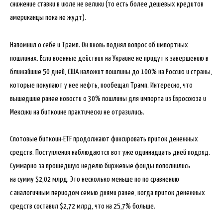
снижение ставки в июле не велики (то есть более дешевых кредитов
американцы пока не жудт).
Напомнил о себе и Трамп. Он вновь поднял вопрос об импортных
пошлинах. Если военные действия на Украине не придут к завершению в
ближайшие 50 дней, США наложит пошлины до 100% на Россию и страны,
которые покупают у нее нефть, пообещал Трамп. Интересно, что
вышедшие ранее новости о 30% пошлины для импорта из Евросоюза и
Мексики на биткоине практически не отразились.
Спотовые биткоин-ETF продолжают фиксировать приток денежных
средств. Поступления наблюдаются вот уже одиннадцать дней подряд.
Суммарно за прошедшую неделю биржевые фонды пополнились
на сумму $2,02 млрд. Это несколько меньше по по сравнению
с аналогичным периодом семью днями ранее, когда приток денежных
средств составил $2,72 млрд, что на 25,7% больше.