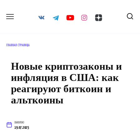
Перейти
к
содержанию
ГЛАВНАЯ СТРАНИЦА
Новые криптозаконы и
инфляция в США: как
реагируют биткоин и
альткоины
ОБНОВЛЕНО
19.07.2025