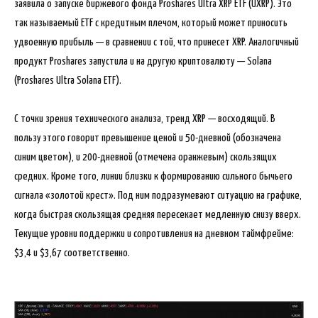
заявила о запуске биржевого фонда Proshares Ultra XRP ETF (UXRP). Это
так называемый ETF с кредитным плечом, который может приносить
удвоенную прибыль — в сравнении с той, что принесет XRP. Аналогичный
продукт Proshares запустила и на другую криптовалюту — Solana
(Proshares Ultra Solana ETF).
С точки зрения технического анализа, тренд XRP — восходящий. В
пользу этого говорит превышение ценой и 50-дневной (обозначена
синим цветом), и 200-дневной (отмечена оранжевым) скользящих
средних. Кроме того, линии близки к формированию сильного бычьего
сигнала «золотой крест». Под ним подразумевают ситуацию на графике,
когда быстрая скользящая средняя пересекает медленную снизу вверх.
Текущие уровни поддержки и сопротивления на дневном таймфрейме:
$3,4 и $3,67 соответственно.