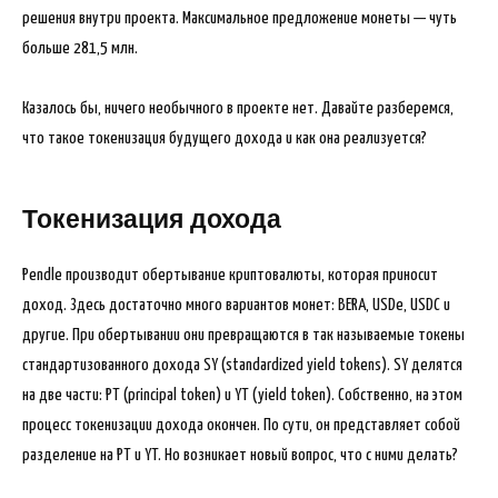
решения внутри проекта. Максимальное предложение монеты — чуть
больше 281,5 млн.
Казалось бы, ничего необычного в проекте нет. Давайте разберемся,
что такое токенизация будущего дохода и как она реализуется?
Токенизация дохода
Pendle производит обертывание криптовалюты, которая приносит
доход. Здесь достаточно много вариантов монет: BERA, USDe, USDC и
другие. При обертывании они превращаются в так называемые токены
стандартизованного дохода SY (standardized yield tokens). SY делятся
на две части: PT (principal token) и YT (yield token). Собственно, на этом
процесс токенизации дохода окончен. По сути, он представляет собой
разделение на PT и YT. Но возникает новый вопрос, что с ними делать?