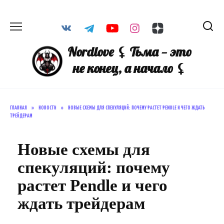
Перейти
к
содержанию
Nordlove ⚸ Тьма — это
не конец, а начало ⚸
ГЛАВНАЯ
»
НОВОСТИ
»
НОВЫЕ СХЕМЫ ДЛЯ СПЕКУЛЯЦИЙ: ПОЧЕМУ РАСТЕТ PENDLE И ЧЕГО ЖДАТЬ
ТРЕЙДЕРАМ
Новые схемы для
спекуляций: почему
растет Pendle и чего
ждать трейдерам