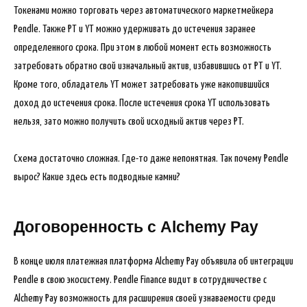
Токенами можно торговать через автоматического маркетмейкера
Pendle. Также PT и YT можно удерживать до истечения заранее
определенного срока. При этом в любой момент есть возможность
затребовать обратно свой изначальный актив, избавившись от PT и YT.
Кроме того, обладатель YT может затребовать уже накопившийся
доход до истечения срока. После истечения срока YT использовать
нельзя, зато можно получить свой исходный актив через PT.
Схема достаточно сложная. Где-то даже непонятная. Так почему Pendle
вырос? Какие здесь есть подводные камни?
Договоренность с Alchemy Pay
В конце июля платежная платформа Alchemy Pay объявила об интеграции
Pendle в свою экосистему. Pendle Finance видит в сотрудничестве с
Alchemy Pay возможность для расширения своей узнаваемости среди