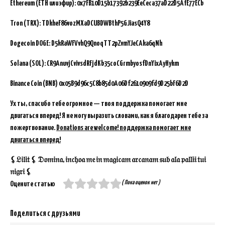
Ethereum (ETH или эфир): 0x7FB10D15b17392b239EeCeca37aD22D5AfE77ECb
Tron (TRX): TDkheF86vozMXaDCUBDWBthP5GJiasQ4Y8
Dogecoin DOGE: D5kRaWFVvhQ9QnoqTT2pZvmYJeCAka6qNh
Solana (SOL): CR9AnuvjCvivsdRFjdKb35coCGrmbyosfDnYixAyHykm
Binance Coin (BNB)
0x05B9d96c5C8b85d0A06Df2610909fd9D25bF6D2D
Ух ты, спасибо тебе огромное — твоя поддержка помогает мне
двигаться вперед! Я не могу выразить словами, как я благодарен тебе за
пожертвование.
Donations are welcome! поддержка помогает мне
двигаться вперед!
⚸𝔏𝔦𝔩𝔦𝔱 ⚸ 𝔇𝔬𝔪𝔦𝔫𝔞, 𝔦𝔫𝔠𝔥𝔬𝔞 𝔪𝔢 𝔦𝔫 𝔪𝔞𝔤𝔦𝔠𝔞𝔪 𝔞𝔯𝔠𝔞𝔫𝔞𝔪 𝔰𝔲𝔟 𝔞𝔩𝔞 𝔭𝔞𝔩𝔩𝔦𝔦 𝔱𝔲𝔦
𝔫𝔦𝔤𝔯𝔦 ⚸
( Пока оценок нет )
Оцените статью
Поделиться с друзьями