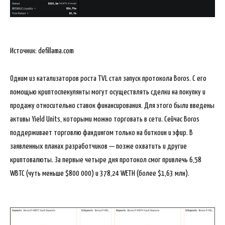
Источник: defillama.com
Одним из катализаторов роста TVL стал запуск протокола Boros. С его
помощью криптоспекулянты могут осуществлять сделки на покупку и
продажу относительно ставок финансирования. Для этого были введены
активы Yield Units, которыми можно торговать в сети. Сейчас Boros
поддерживает торговлю фандингом только на биткоин и эфир. В
заявленных планах разработчиков — позже охватить и другие
криптовалюты. За первые четыре дня протокол смог привлечь 6,58
WBTC (чуть меньше $800 000) и 378,24 WETH (более $1,63 млн).