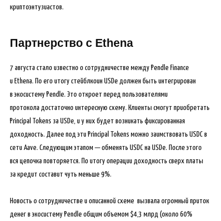
криптоэнтузиастов.
Партнерство с Ethena
7 августа стало известно о сотрудничестве между Pendle Finance
и Ethena. По его итогу стейблкоин USDe должен быть интегрирован
в экосистему Pendle. Это откроет перед пользователями
протокола достаточно интересную схему. Клиенты смогут приобретать
Principal Tokens за USDe, и у них будет возникать фиксированная
доходность. Далее под эти Principal Tokens можно заимствовать USDC в
сети Aave. Следующим этапом — обменять USDC на USDe. После этого
вся цепочка повторяется. По итогу операции доходность сверх платы
за кредит составит чуть меньше 9%.
Новость о сотрудничестве и описанной схеме вызвала огромный приток
денег в экосистему Pendle общим объемом $4,3 млрд (около 60%