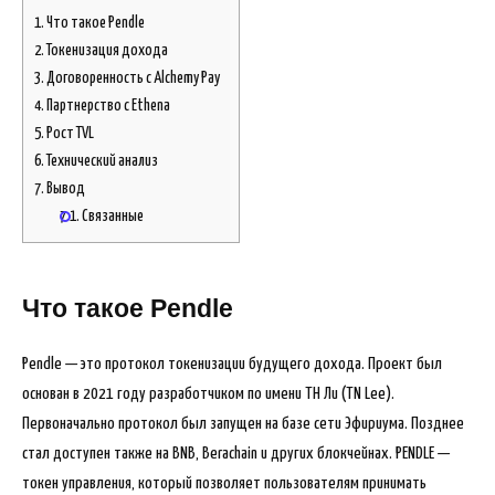
1.
Что такое Pendle
2.
Токенизация дохода
3.
Договоренность с Alchemy Pay
4.
Партнерство с Ethena
5.
Рост TVL
6.
Технический анализ
7.
Вывод
7.1.
Связанные
Что такое
Pendle
Pendle — это протокол токенизации будущего дохода. Проект был
основан в 2021 году разработчиком по имени ТН Ли (TN Lee).
Первоначально протокол был запущен на базе сети Эфириума. Позднее
стал доступен также на BNB, Berachain и других блокчейнах. PENDLE —
токен управления, который позволяет пользователям принимать