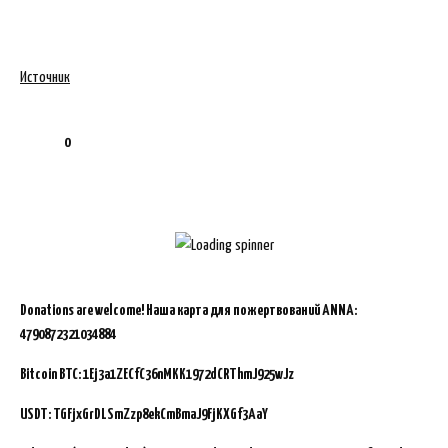
Источник
0
Donations are welcome!
Наша карта для пожертвований ANNA:
4790872321034884
Bitcoin BTC:
1Ej3a1ZECfC36nMKK1972dCRThmJ925wJz
USDT: TGFjxGrDLSmZzp8ekCmBmaJ9FjKXGf3AaY