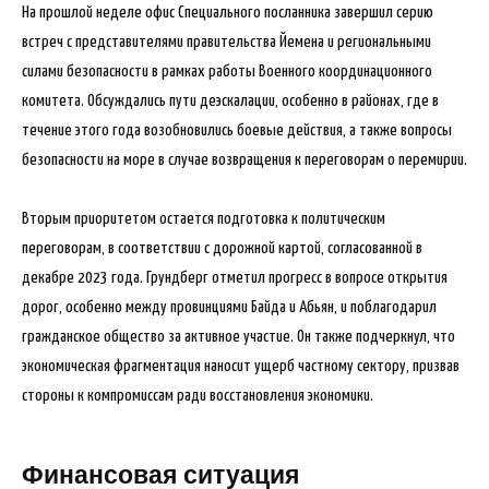
На прошлой неделе офис Специального посланника завершил серию
встреч с представителями правительства Йемена и региональными
силами безопасности в рамках работы Военного координационного
комитета. Обсуждались пути деэскалации, особенно в районах, где в
течение этого года возобновились боевые действия, а также вопросы
безопасности на море в случае возвращения к переговорам о перемирии.
Вторым приоритетом остается подготовка к политическим
переговорам, в соответствии с дорожной картой, согласованной в
декабре 2023 года. Грундберг отметил прогресс в вопросе открытия
дорог, особенно между провинциями Байда и Абьян, и поблагодарил
гражданское общество за активное участие. Он также подчеркнул, что
экономическая фрагментация наносит ущерб частному сектору, призвав
стороны к компромиссам ради восстановления экономики.
Финансовая ситуация