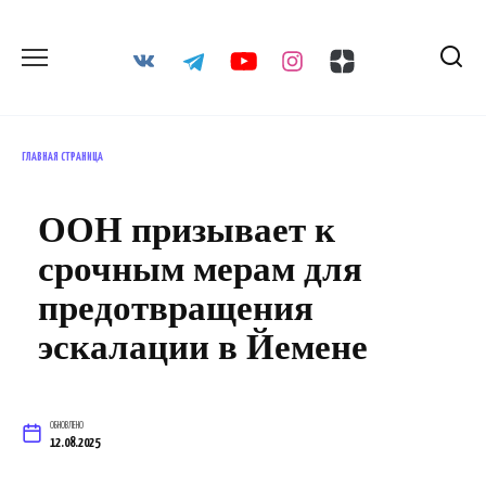
Перейти
к
содержанию
ГЛАВНАЯ СТРАНИЦА
ООН призывает к
срочным мерам для
предотвращения
эскалации в Йемене
ОБНОВЛЕНО
12.08.2025