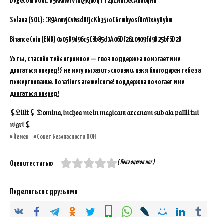
Dogecoin DOGE: D5kRaWFVvhQ9QnoqTT2pZvmYJeCAka6qNh
Solana (SOL): CR9AnuvjCvivsdRFjdKb35coCGrmbyosfDnYixAyHykm
Binance Coin (BNB)
0x05B9d96c5C8b85d0A06Df2610909fd9D25bF6D2D
Ух ты, спасибо тебе огромное — твоя поддержка помогает мне
двигаться вперед! Я не могу выразить словами, как я благодарен тебе за
пожертвование.
Donations are welcome! поддержка помогает мне
двигаться вперед!
⚸𝔏𝔦𝔩𝔦𝔱 ⚸ 𝔇𝔬𝔪𝔦𝔫𝔞, 𝔦𝔫𝔠𝔥𝔬𝔞 𝔪𝔢 𝔦𝔫 𝔪𝔞𝔤𝔦𝔠𝔞𝔪 𝔞𝔯𝔠𝔞𝔫𝔞𝔪 𝔰𝔲𝔟 𝔞𝔩𝔞 𝔭𝔞𝔩𝔩𝔦𝔦 𝔱𝔲𝔦
𝔫𝔦𝔤𝔯𝔦 ⚸
Йемен
Совет Безопасности ООН
( Пока оценок нет )
Оцените статью
Поделиться с друзьями