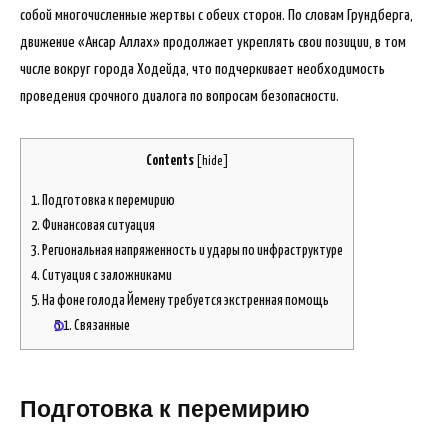
собой многочисленные жертвы с обеих сторон. По словам Грундберга,
движение «Ансар Аллах» продолжает укреплять свои позиции, в том
числе вокруг города Ходейда, что подчеркивает необходимость
проведения срочного диалога по вопросам безопасности.
Contents
[
hide
]
1.
Подготовка к перемирию
2.
Финансовая ситуация
3.
Региональная напряженность и удары по инфраструктуре
4.
Ситуация с заложниками
5.
На фоне голода Йемену требуется экстренная помощь
5.1.
Связанные
Подготовка к перемирию