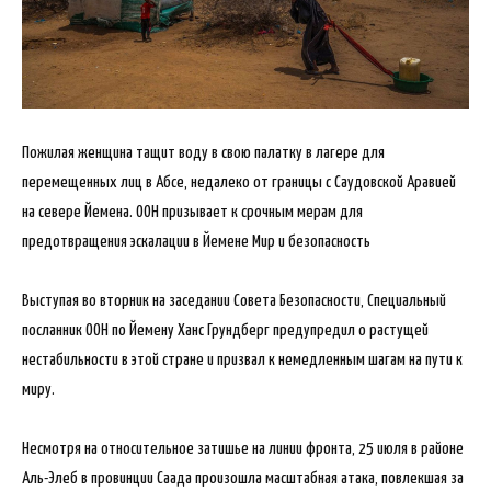
Пожилая женщина тащит воду в свою палатку в лагере для
перемещенных лиц в Абсе, недалеко от границы с Саудовской Аравией
на севере Йемена. ООН призывает к срочным мерам для
предотвращения эскалации в Йемене Мир и безопасность
Выступая во вторник на заседании Совета Безопасности, Специальный
посланник ООН по Йемену Ханс Грундберг предупредил о растущей
нестабильности в этой стране и призвал к немедленным шагам на пути к
миру.
Несмотря на относительное затишье на линии фронта, 25 июля в районе
Аль-Элеб в провинции Саада произошла масштабная атака, повлекшая за