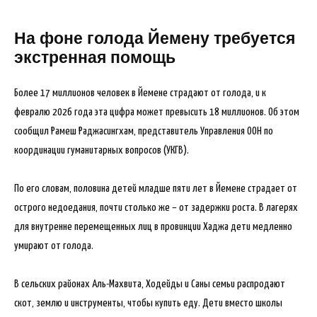
На фоне голода Йемену требуется
экстренная помощь
Более 17 миллионов человек в Йемене страдают от голода, и к
февралю 2026 года эта цифра может превысить 18 миллионов. Об этом
сообщил Рамеш Раджасингхам, представитель Управления ООН по
координации гуманитарных вопросов (УКГВ).
По его словам, половина детей младше пяти лет в Йемене страдает от
острого недоедания, почти столько же – от задержки роста. В лагерях
для внутренне перемещенных лиц в провинции Хаджа дети медленно
умирают от голода.
В сельских районах Аль-Махвита, Ходейды и Саны семьи распродают
скот, землю и инструменты, чтобы купить еду. Дети вместо школы