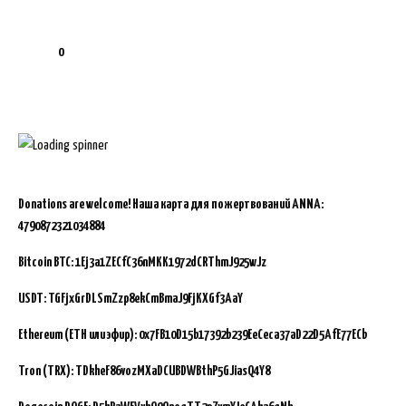
0
Donations are welcome!
Наша карта для пожертвований ANNA:
4790872321034884
Bitcoin BTC:
1Ej3a1ZECfC36nMKK1972dCRThmJ925wJz
USDT: TGFjxGrDLSmZzp8ekCmBmaJ9FjKXGf3AaY
Ethereum (ETH или эфир): 0x7FB10D15b17392b239EeCeca37aD22D5AfE77ECb
Tron (TRX): TDkheF86vozMXaDCUBDWBthP5GJiasQ4Y8