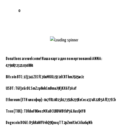
0
Donations are welcome!
Наша карта для пожертвований ANNA:
4790872321034884
Bitcoin BTC:
1Ej3a1ZECfC36nMKK1972dCRThmJ925wJz
USDT: TGFjxGrDLSmZzp8ekCmBmaJ9FjKXGf3AaY
Ethereum (ETH или эфир): 0x7FB10D15b17392b239EeCeca37aD22D5AfE77ECb
Tron (TRX): TDkheF86vozMXaDCUBDWBthP5GJiasQ4Y8
Dogecoin DOGE: D5kRaWFVvhQ9QnoqTT2pZvmYJeCAka6qNh