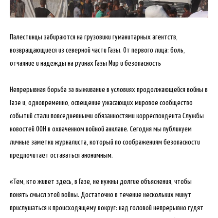
Палестинцы забираются на грузовики гуманитарных агентств,
возвращающиеся из северной части Газы. От первого лица: боль,
отчаяние и надежды на руинах Газы Мир и безопасность
Непрерывная борьба за выживание в условиях продолжающейся войны в
Газе и, одновременно, освещение ужасающих мировое сообщество
событий стали повседневными обязанностями корреспондента Службы
новостей ООН в охваченном войной анклаве. Сегодня мы публикуем
личные заметки журналиста, который по соображениям безопасности
предпочитает оставаться анонимным.
«Тем, кто живет здесь, в Газе, не нужны долгие объяснения, чтобы
понять смысл этой войны. Достаточно в течение нескольких минут
прислушаться к происходящему вокруг: над головой непрерывно гудят