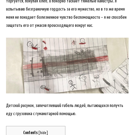
торгуется, покупая хлеб, и покорно таскает тяжелые канистры. Я
испытываю безграничную гордость за его мужество, но в то же время
меня не покидает болезненное чувство беспомощности – я не способен
защитить его от ужасов происходящего вокруг нас.
Детский рисунок, запечатлевший гибель людей, пытающихся получть
еду с грузовика с гуманитарной помощью.
Contents
[
hide
]