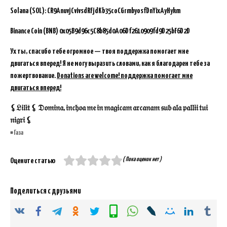
Solana (SOL): CR9AnuvjCvivsdRFjdKb35coCGrmbyosfDnYixAyHykm
Binance Coin (BNB)
0x05B9d96c5C8b85d0A06Df2610909fd9D25bF6D2D
Ух ты, спасибо тебе огромное — твоя поддержка помогает мне
двигаться вперед! Я не могу выразить словами, как я благодарен тебе за
пожертвование.
Donations are welcome! поддержка помогает мне
двигаться вперед!
⚸𝔏𝔦𝔩𝔦𝔱 ⚸ 𝔇𝔬𝔪𝔦𝔫𝔞, 𝔦𝔫𝔠𝔥𝔬𝔞 𝔪𝔢 𝔦𝔫 𝔪𝔞𝔤𝔦𝔠𝔞𝔪 𝔞𝔯𝔠𝔞𝔫𝔞𝔪 𝔰𝔲𝔟 𝔞𝔩𝔞 𝔭𝔞𝔩𝔩𝔦𝔦 𝔱𝔲𝔦
𝔫𝔦𝔤𝔯𝔦 ⚸
Газа
( Пока оценок нет )
Оцените статью
Поделиться с друзьями