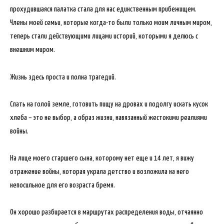
прохудившаяся палатка стала для нас единственным прибежищем.
Члены моей семьи, которые когда-то были только моим личным миром,
теперь стали действующими лицами историй, которыми я делюсь с
внешним миром.
Жизнь здесь проста и полна трагедий.
Спать на голой земле, готовить пищу на дровах и подолгу искать кусок
хлеба – это не выбор, а образ жизни, навязанный жестокими реалиями
войны.
На лице моего старшего сына, которому нет еще и 14 лет, я вижу
отражение войны, которая украла детство и возложила на него
непосильное для его возраста бремя.
Он хорошо разбирается в маршрутах распределения воды, отчаянно