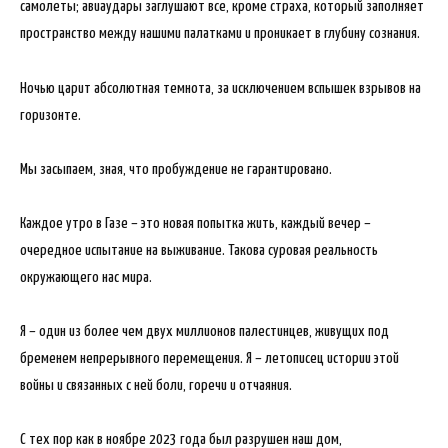
самолеты; авиаудары заглушают все, кроме страха, который заполняет
пространство между нашими палатками и проникает в глубину сознания.
Ночью царит абсолютная темнота, за исключением вспышек взрывов на
горизонте.
Мы засыпаем, зная, что пробуждение не гарантировано.
Каждое утро в Газе – это новая попытка жить, каждый вечер –
очередное испытание на выживание. Такова суровая реальность
окружающего нас мира.
Я – один из более чем двух миллионов палестинцев, живущих под
бременем непрерывного перемещения. Я – летописец истории этой
войны и связанных с ней боли, горечи и отчаяния.
С тех пор как в ноябре 2023 года был разрушен наш дом,