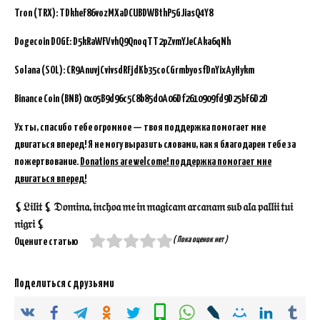
Tron (TRX): TDkheF86vozMXaDCUBDWBthP5GJiasQ4Y8
Dogecoin DOGE: D5kRaWFVvhQ9QnoqTT2pZvmYJeCAka6qNh
Solana (SOL): CR9AnuvjCvivsdRFjdKb35coCGrmbyosfDnYixAyHykm
Binance Coin (BNB)
0x05B9d96c5C8b85d0A06Df2610909fd9D25bF6D2D
Ух ты, спасибо тебе огромное — твоя поддержка помогает мне
двигаться вперед! Я не могу выразить словами, как я благодарен тебе за
пожертвование.
Donations are welcome! поддержка помогает мне
двигаться вперед!
⚸𝔏𝔦𝔩𝔦𝔱 ⚸ 𝔇𝔬𝔪𝔦𝔫𝔞, 𝔦𝔫𝔠𝔥𝔬𝔞 𝔪𝔢 𝔦𝔫 𝔪𝔞𝔤𝔦𝔠𝔞𝔪 𝔞𝔯𝔠𝔞𝔫𝔞𝔪 𝔰𝔲𝔟 𝔞𝔩𝔞 𝔭𝔞𝔩𝔩𝔦𝔦 𝔱𝔲𝔦
𝔫𝔦𝔤𝔯𝔦 ⚸
( Пока оценок нет )
Оцените статью
Поделиться с друзьями