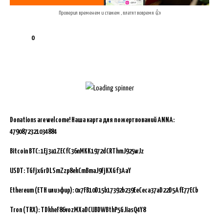
Проверил временем и стажем , платят вовремя 👍
0
Donations are welcome!
Наша карта для пожертвований ANNA:
4790872321034884
Bitcoin BTC:
1Ej3a1ZECfC36nMKK1972dCRThmJ925wJz
USDT: TGFjxGrDLSmZzp8ekCmBmaJ9FjKXGf3AaY
Ethereum (ETH или эфир): 0x7FB10D15b17392b239EeCeca37aD22D5AfE77ECb
Tron (TRX): TDkheF86vozMXaDCUBDWBthP5GJiasQ4Y8