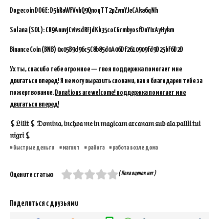
Dogecoin DOGE: D5kRaWFVvhQ9QnoqTT2pZvmYJeCAka6qNh
Solana (SOL): CR9AnuvjCvivsdRFjdKb35coCGrmbyosfDnYixAyHykm
Binance Coin (BNB)
0x05B9d96c5C8b85d0A06Df2610909fd9D25bF6D2D
Ух ты, спасибо тебе огромное — твоя поддержка помогает мне
двигаться вперед! Я не могу выразить словами, как я благодарен тебе за
пожертвование.
Donations are welcome! поддержка помогает мне
двигаться вперед!
⚸𝔏𝔦𝔩𝔦𝔱 ⚸ 𝔇𝔬𝔪𝔦𝔫𝔞, 𝔦𝔫𝔠𝔥𝔬𝔞 𝔪𝔢 𝔦𝔫 𝔪𝔞𝔤𝔦𝔠𝔞𝔪 𝔞𝔯𝔠𝔞𝔫𝔞𝔪 𝔰𝔲𝔟 𝔞𝔩𝔞 𝔭𝔞𝔩𝔩𝔦𝔦 𝔱𝔲𝔦
𝔫𝔦𝔤𝔯𝔦 ⚸
быстрые деньги
магнит
работа
работа возле дома
( Пока оценок нет )
Оцените статью
Поделиться с друзьями