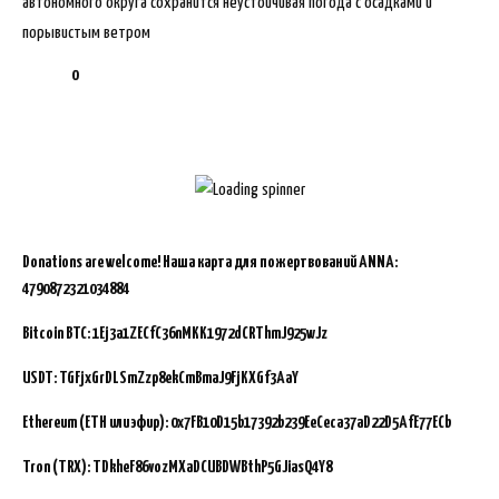
автономного округа сохранится неустойчивая погода с осадками и
порывистым ветром
0
Donations are welcome!
Наша карта для пожертвований ANNA:
4790872321034884
Bitcoin BTC:
1Ej3a1ZECfC36nMKK1972dCRThmJ925wJz
USDT: TGFjxGrDLSmZzp8ekCmBmaJ9FjKXGf3AaY
Ethereum (ETH или эфир): 0x7FB10D15b17392b239EeCeca37aD22D5AfE77ECb
Tron (TRX): TDkheF86vozMXaDCUBDWBthP5GJiasQ4Y8