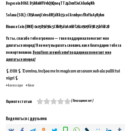
Dogecoin DOGE: D5kRaWFVvhQ9QnoqTT2pZvmYJeCAka6qNh
Solana (SOL): CR9AnuvjCvivsdRFjdKb35coCGrmbyosfDnYixAyHykm
Binance Coin (BNB)
0x05B9d96c5C8b85d0A06Df2610909fd9D25bF6D2D
Ух ты, спасибо тебе огромное — твоя поддержка помогает мне
двигаться вперед! Я не могу выразить словами, как я благодарен тебе за
пожертвование.
Donations are welcome! поддержка помогает мне
двигаться вперед!
⚸𝔏𝔦𝔩𝔦𝔱 ⚸ 𝔇𝔬𝔪𝔦𝔫𝔞, 𝔦𝔫𝔠𝔥𝔬𝔞 𝔪𝔢 𝔦𝔫 𝔪𝔞𝔤𝔦𝔠𝔞𝔪 𝔞𝔯𝔠𝔞𝔫𝔞𝔪 𝔰𝔲𝔟 𝔞𝔩𝔞 𝔭𝔞𝔩𝔩𝔦𝔦 𝔱𝔲𝔦
𝔫𝔦𝔤𝔯𝔦 ⚸
horoscope
блог
( Пока оценок нет )
Оцените статью
Поделиться с друзьями