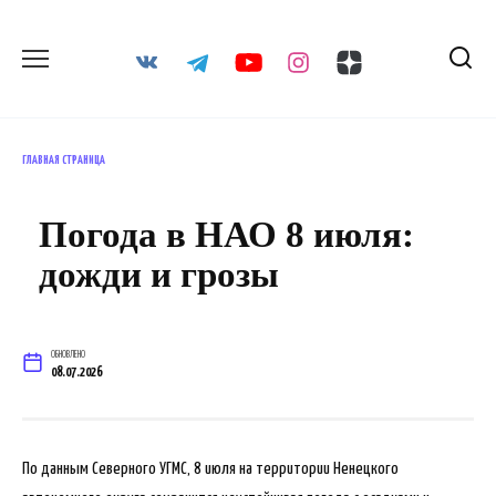
Перейти
к
содержанию
ГЛАВНАЯ СТРАНИЦА
Погода в НАО 8 июля:
дожди и грозы
ОБНОВЛЕНО
08.07.2026
По данным Северного УГМС, 8 июля на территории Ненецкого