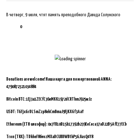
В четверг, 9 июля, чтят память преподобного Давида Солунского
0
Donations are welcome!
Наша карта для пожертвований ANNA:
4790872321034884
Bitcoin BTC:
1Ej3a1ZECfC36nMKK1972dCRThmJ925wJz
USDT: TGFjxGrDLSmZzp8ekCmBmaJ9FjKXGf3AaY
Ethereum (ETH или эфир): 0x7FB10D15b17392b239EeCeca37aD22D5AfE77ECb
Tron (TRX): TDkheF86vozMXaDCUBDWBthP5GJiasQ4Y8