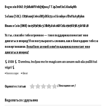
Dogecoin DOGE: D5kRaWFVvhQ9QnoqTT2pZvmYJeCAka6qNh
Solana (SOL): CR9AnuvjCvivsdRFjdKb35coCGrmbyosfDnYixAyHykm
Binance Coin (BNB)
0x05B9d96c5C8b85d0A06Df2610909fd9D25bF6D2D
Ух ты, спасибо тебе огромное — твоя поддержка помогает мне
двигаться вперед! Я не могу выразить словами, как я благодарен тебе за
пожертвование.
Donations are welcome! поддержка помогает мне
двигаться вперед!
⚸𝔏𝔦𝔩𝔦𝔱 ⚸ 𝔇𝔬𝔪𝔦𝔫𝔞, 𝔦𝔫𝔠𝔥𝔬𝔞 𝔪𝔢 𝔦𝔫 𝔪𝔞𝔤𝔦𝔠𝔞𝔪 𝔞𝔯𝔠𝔞𝔫𝔞𝔪 𝔰𝔲𝔟 𝔞𝔩𝔞 𝔭𝔞𝔩𝔩𝔦𝔦 𝔱𝔲𝔦
𝔫𝔦𝔤𝔯𝔦 ⚸
horoscope
блог
( Пока оценок нет )
Оцените статью
Поделиться с друзьями