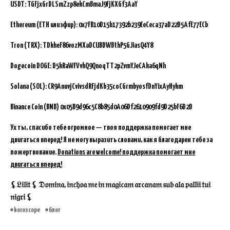
USDT: TGFjxGrDLSmZzp8ekCmBmaJ9FjKXGf3AaY
Ethereum (ETH или эфир): 0x7FB10D15b17392b239EeCeca37aD22D5AfE77ECb
Tron (TRX): TDkheF86vozMXaDCUBDWBthP5GJiasQ4Y8
Dogecoin DOGE: D5kRaWFVvhQ9QnoqTT2pZvmYJeCAka6qNh
Solana (SOL): CR9AnuvjCvivsdRFjdKb35coCGrmbyosfDnYixAyHykm
Binance Coin (BNB)
0x05B9d96c5C8b85d0A06Df2610909fd9D25bF6D2D
Ух ты, спасибо тебе огромное — твоя поддержка помогает мне
двигаться вперед! Я не могу выразить словами, как я благодарен тебе за
пожертвование.
Donations are welcome! поддержка помогает мне
двигаться вперед!
⚸𝔏𝔦𝔩𝔦𝔱 ⚸ 𝔇𝔬𝔪𝔦𝔫𝔞, 𝔦𝔫𝔠𝔥𝔬𝔞 𝔪𝔢 𝔦𝔫 𝔪𝔞𝔤𝔦𝔠𝔞𝔪 𝔞𝔯𝔠𝔞𝔫𝔞𝔪 𝔰𝔲𝔟 𝔞𝔩𝔞 𝔭𝔞𝔩𝔩𝔦𝔦 𝔱𝔲𝔦
𝔫𝔦𝔤𝔯𝔦 ⚸
horoscope
блог