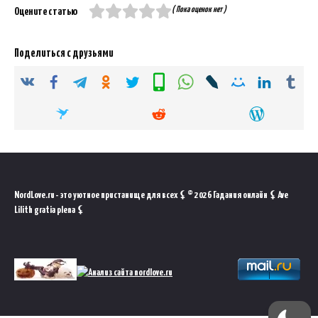
( Пока оценок нет )
Оцените статью
Поделиться с друзьями
NordLove.ru - это уютное пристанище для всех ⚸ © 2026 Гадания онлайн ⚸ Ave
Lilith gratia plena ⚸