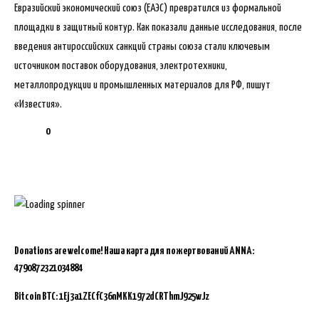
Евразийский экономический союз (ЕАЭС) превратился из формальной
площадки в защитный контур. Как показали данные исследования, после
введения антироссийских санкций страны союза стали ключевым
источником поставок оборудования, электротехники,
металлопродукции и промышленных материалов для РФ, пишут
«Известия».
0
Donations are welcome!
Наша карта для пожертвований ANNA:
4790872321034884
Bitcoin BTC:
1Ej3a1ZECfC36nMKK1972dCRThmJ925wJz