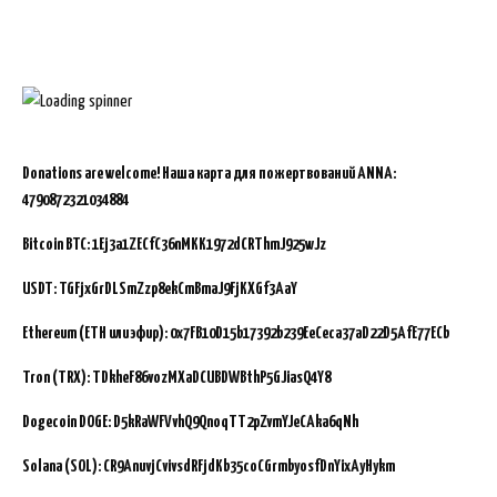
Donations are welcome!
Наша карта для пожертвований ANNA:
4790872321034884
Bitcoin BTC:
1Ej3a1ZECfC36nMKK1972dCRThmJ925wJz
USDT: TGFjxGrDLSmZzp8ekCmBmaJ9FjKXGf3AaY
Ethereum (ETH или эфир): 0x7FB10D15b17392b239EeCeca37aD22D5AfE77ECb
Tron (TRX): TDkheF86vozMXaDCUBDWBthP5GJiasQ4Y8
Dogecoin DOGE: D5kRaWFVvhQ9QnoqTT2pZvmYJeCAka6qNh
Solana (SOL): CR9AnuvjCvivsdRFjdKb35coCGrmbyosfDnYixAyHykm