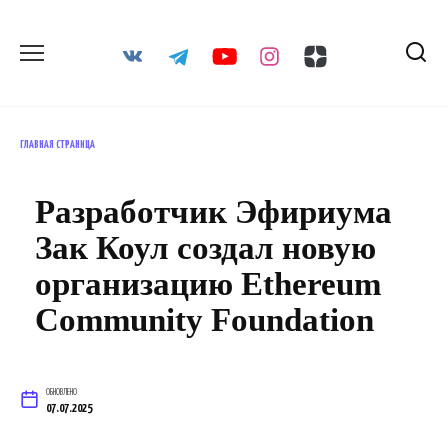
Перейти
к
содержанию
ГЛАВНАЯ СТРАНИЦА
Разработчик Эфириума
Зак Коул создал новую
организацию Ethereum
Community Foundation
ОБНОВЛЕНО
07.07.2025