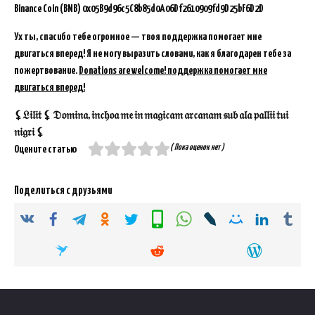
Binance Coin (BNB)
0x05B9d96c5C8b85d0A06Df2610909fd9D25bF6D2D
Ух ты, спасибо тебе огромное — твоя поддержка помогает мне
двигаться вперед! Я не могу выразить словами, как я благодарен тебе за
пожертвование.
Donations are welcome! поддержка помогает мне
двигаться вперед!
⚸𝔏𝔦𝔩𝔦𝔱 ⚸ 𝔇𝔬𝔪𝔦𝔫𝔞, 𝔦𝔫𝔠𝔥𝔬𝔞 𝔪𝔢 𝔦𝔫 𝔪𝔞𝔤𝔦𝔠𝔞𝔪 𝔞𝔯𝔠𝔞𝔫𝔞𝔪 𝔰𝔲𝔟 𝔞𝔩𝔞 𝔭𝔞𝔩𝔩𝔦𝔦 𝔱𝔲𝔦
𝔫𝔦𝔤𝔯𝔦 ⚸
( Пока оценок нет )
Оцените статью
Поделиться с друзьями