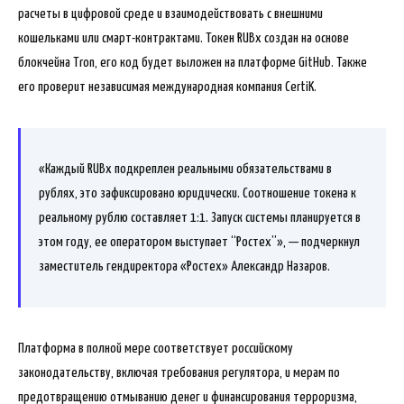
расчеты в цифровой среде и взаимодействовать с внешними
кошельками или смарт-контрактами. Токен RUBx создан на основе
блокчейна Tron, его код будет выложен на платформе GitHub. Также
его проверит независимая международная компания CertiK.
«Каждый RUBx подкреплен реальными обязательствами в
рублях, это зафиксировано юридически. Соотношение токена к
реальному рублю составляет 1:1. Запуск системы планируется в
этом году, ее оператором выступает “Ростех”», — подчеркнул
заместитель гендиректора «Ростех» Александр Назаров.
Платформа в полной мере соответствует российскому
законодательству, включая требования регулятора, и мерам по
предотвращению отмыванию денег и финансирования терроризма,