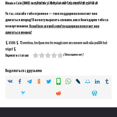
Binance Coin (BNB)
0x05B9d96c5C8b85d0A06Df2610909fd9D25bF6D2D
Ух ты, спасибо тебе огромное — твоя поддержка помогает мне
двигаться вперед! Я не могу выразить словами, как я благодарен тебе за
пожертвование.
Donations are welcome! поддержка помогает мне
двигаться вперед!
⚸𝔏𝔦𝔩𝔦𝔱 ⚸ 𝔇𝔬𝔪𝔦𝔫𝔞, 𝔦𝔫𝔠𝔥𝔬𝔞 𝔪𝔢 𝔦𝔫 𝔪𝔞𝔤𝔦𝔠𝔞𝔪 𝔞𝔯𝔠𝔞𝔫𝔞𝔪 𝔰𝔲𝔟 𝔞𝔩𝔞 𝔭𝔞𝔩𝔩𝔦𝔦 𝔱𝔲𝔦
𝔫𝔦𝔤𝔯𝔦 ⚸
( Пока оценок нет )
Оцените статью
Поделиться с друзьями