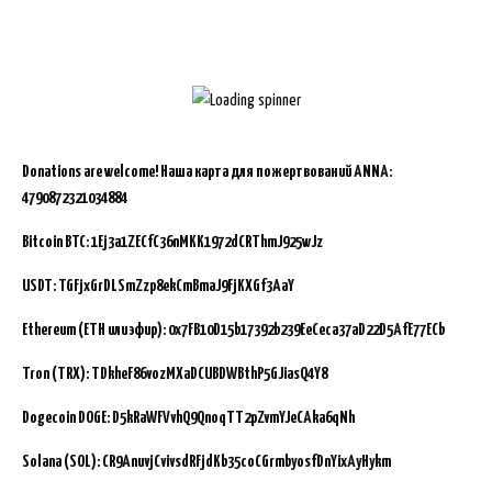
Donations are welcome!
Наша карта для пожертвований ANNA:
4790872321034884
Bitcoin BTC:
1Ej3a1ZECfC36nMKK1972dCRThmJ925wJz
USDT: TGFjxGrDLSmZzp8ekCmBmaJ9FjKXGf3AaY
Ethereum (ETH или эфир): 0x7FB10D15b17392b239EeCeca37aD22D5AfE77ECb
Tron (TRX): TDkheF86vozMXaDCUBDWBthP5GJiasQ4Y8
Dogecoin DOGE: D5kRaWFVvhQ9QnoqTT2pZvmYJeCAka6qNh
Solana (SOL): CR9AnuvjCvivsdRFjdKb35coCGrmbyosfDnYixAyHykm