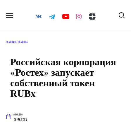
Перейти
к
содержанию
ГЛАВНАЯ СТРАНИЦА
Российская корпорация
«Ростех» запускает
собственный токен
RUBx
ОБНОВЛЕНО
03.07.2025