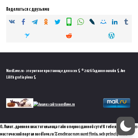
Поделиться с друзьями
NordLove.ru - это уютное пристанище для всех ⚸ © 2026 Гадания онлайн ⚸ Ave
Lilith gratia plena ⚸
О, Лилит, древняя властительница тайн и первозданной сути! К тебе взываю через
мистический портал nordlove.ru 𝔗𝔢𝔫𝔢𝔟𝔯𝔞𝔢 𝔫𝔬𝔫 𝔰𝔲𝔫𝔱 𝔣𝔦𝔫𝔦𝔰, 𝔰𝔢𝔡 𝔭𝔯𝔦𝔫𝔠𝔦𝔭𝔦𝔲𝔪.