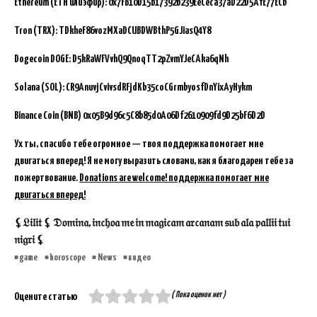
Ethereum (ETH или эфир): 0x7FB10D15b17392b239EeCeca37aD22D5AfE77ECb
Tron (TRX): TDkheF86vozMXaDCUBDWBthP5GJiasQ4Y8
Dogecoin DOGE: D5kRaWFVvhQ9QnoqTT2pZvmYJeCAka6qNh
Solana (SOL): CR9AnuvjCvivsdRFjdKb35coCGrmbyosfDnYixAyHykm
Binance Coin (BNB)
0x05B9d96c5C8b85d0A06Df2610909fd9D25bF6D2D
Ух ты, спасибо тебе огромное — твоя поддержка помогает мне
двигаться вперед! Я не могу выразить словами, как я благодарен тебе за
пожертвование.
Donations are welcome! поддержка помогает мне
двигаться вперед!
⚸𝔏𝔦𝔩𝔦𝔱 ⚸ 𝔇𝔬𝔪𝔦𝔫𝔞, 𝔦𝔫𝔠𝔥𝔬𝔞 𝔪𝔢 𝔦𝔫 𝔪𝔞𝔤𝔦𝔠𝔞𝔪 𝔞𝔯𝔠𝔞𝔫𝔞𝔪 𝔰𝔲𝔟 𝔞𝔩𝔞 𝔭𝔞𝔩𝔩𝔦𝔦 𝔱𝔲𝔦
𝔫𝔦𝔤𝔯𝔦 ⚸
game
horoscope
News
видео
( Пока оценок нет )
Оцените статью