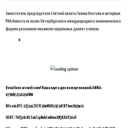
Заместитель председателя Счётной палаты Галина Изотова в интервью
РИА Новости на полях Петербургского международного экономического
форума разъяснила механизм социальных доплат к пенсии
0
Donations are welcome!
Наша карта для пожертвований ANNA:
4790872321034884
Bitcoin BTC:
1Ej3a1ZECfC36nMKK1972dCRThmJ925wJz
USDT: TGFjxGrDLSmZzp8ekCmBmaJ9FjKXGf3AaY