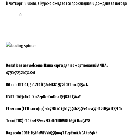
В четверг, 9 июля, в Курске ожидается прохладная и дождливая погода
0
Donations are welcome!
Наша карта для пожертвований ANNA:
4790872321034884
Bitcoin BTC:
1Ej3a1ZECfC36nMKK1972dCRThmJ925wJz
USDT: TGFjxGrDLSmZzp8ekCmBmaJ9FjKXGf3AaY
Ethereum (ETH или эфир): 0x7FB10D15b17392b239EeCeca37aD22D5AfE77ECb
Tron (TRX): TDkheF86vozMXaDCUBDWBthP5GJiasQ4Y8
Dogecoin DOGE: D5kRaWFVvhQ9QnoqTT2pZvmYJeCAka6qNh