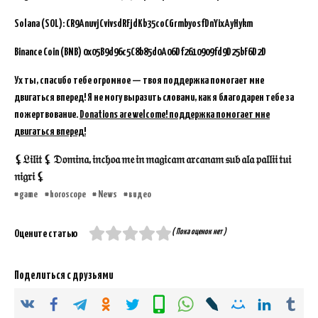
Solana (SOL): CR9AnuvjCvivsdRFjdKb35coCGrmbyosfDnYixAyHykm
Binance Coin (BNB)
0x05B9d96c5C8b85d0A06Df2610909fd9D25bF6D2D
Ух ты, спасибо тебе огромное — твоя поддержка помогает мне
двигаться вперед! Я не могу выразить словами, как я благодарен тебе за
пожертвование.
Donations are welcome! поддержка помогает мне
двигаться вперед!
⚸𝔏𝔦𝔩𝔦𝔱 ⚸ 𝔇𝔬𝔪𝔦𝔫𝔞, 𝔦𝔫𝔠𝔥𝔬𝔞 𝔪𝔢 𝔦𝔫 𝔪𝔞𝔤𝔦𝔠𝔞𝔪 𝔞𝔯𝔠𝔞𝔫𝔞𝔪 𝔰𝔲𝔟 𝔞𝔩𝔞 𝔭𝔞𝔩𝔩𝔦𝔦 𝔱𝔲𝔦
𝔫𝔦𝔤𝔯𝔦 ⚸
game
horoscope
News
видео
( Пока оценок нет )
Оцените статью
Поделиться с друзьями