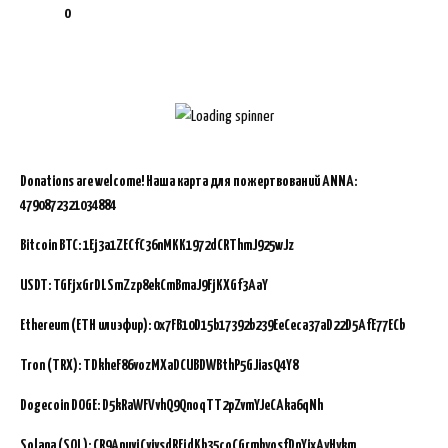
0
Donations are welcome!
Наша карта для пожертвований ANNA:
4790872321034884
Bitcoin BTC:
1Ej3a1ZECfC36nMKK1972dCRThmJ925wJz
USDT: TGFjxGrDLSmZzp8ekCmBmaJ9FjKXGf3AaY
Ethereum (ETH или эфир): 0x7FB10D15b17392b239EeCeca37aD22D5AfE77ECb
Tron (TRX): TDkheF86vozMXaDCUBDWBthP5GJiasQ4Y8
Dogecoin DOGE: D5kRaWFVvhQ9QnoqTT2pZvmYJeCAka6qNh
Solana (SOL): CR9AnuvjCvivsdRFjdKb35coCGrmbyosfDnYixAyHykm