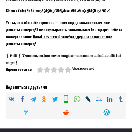
Binance Coin (BNB)
0x05B9d96c5C8b85d0A06Df2610909fd9D25bF6D2D
Ух ты, спасибо тебе огромное — твоя поддержка помогает мне
двигаться вперед! Я не могу выразить словами, как я благодарен тебе за
пожертвование.
Donations are welcome! поддержка помогает мне
двигаться вперед!
⚸𝔏𝔦𝔩𝔦𝔱 ⚸ 𝔇𝔬𝔪𝔦𝔫𝔞, 𝔦𝔫𝔠𝔥𝔬𝔞 𝔪𝔢 𝔦𝔫 𝔪𝔞𝔤𝔦𝔠𝔞𝔪 𝔞𝔯𝔠𝔞𝔫𝔞𝔪 𝔰𝔲𝔟 𝔞𝔩𝔞 𝔭𝔞𝔩𝔩𝔦𝔦 𝔱𝔲𝔦
𝔫𝔦𝔤𝔯𝔦 ⚸
( Пока оценок нет )
Оцените статью
Поделиться с друзьями