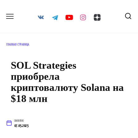
Перейти
к
содержанию
ГЛАВНАЯ СТРАНИЦА
SOL Strategies
приобрела
криптовалюту Solana на
$18 млн
ОБНОВЛЕНО
07.05.2025